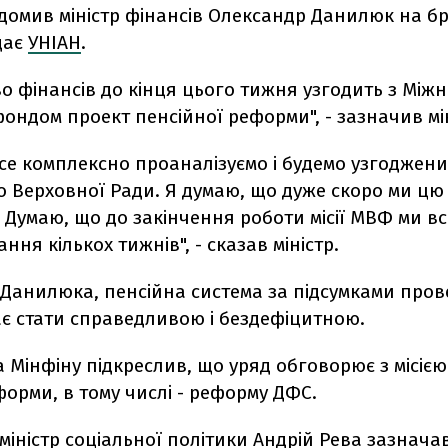
домив міністр фінансів Олександр Данилюк на бр
дає
УНІАН
.
во фінансів до кінця цього тижня узгодить з Мі
ндом проект пенсійної реформи", - зазначив мін
се комплексно проаналізуємо і будемо узгоджени
о Верховної Ради. Я думаю, що дуже скоро ми цю
Думаю, що до закінчення роботи місії МВФ ми вс
ння кількох тижнів", - сказав міністр.
 Данилюка, пенсійна система за підсумками про
є стати справедливою і бездефіцитною.
 Мінфіну підкреслив, що уряд обговорює з місією
орми, в тому числі - реформу ДФС.
міністр соціальної політики Андрій Рева
зазнача