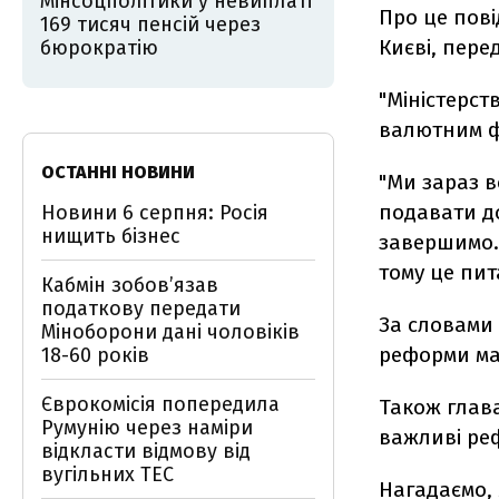
Мінсоцполітики у невиплаті
Про це пові
169 тисяч пенсій через
Києві, пере
бюрократію
"Міністерст
валютним фо
ОСТАННІ НОВИНИ
"Ми зараз в
подавати д
Новини 6 серпня: Росія
нищить бізнес
завершимо. 
тому це пита
Кабмін зобовʼязав
податкову передати
За словами
Міноборони дані чоловіків
реформи ма
18-60 років
Єврокомісія попередила
Також глава
Румунію через наміри
важливі реф
відкласти відмову від
вугільних ТЕС
Нагадаємо, 