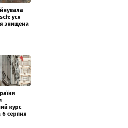
уйнувала
sch: уся
ія знищена
раїни
и
ий курс
 6 серпня