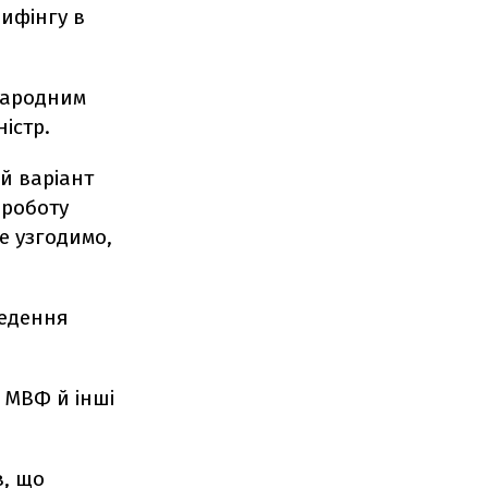
ифінгу в
жнародним
істр.
й варіант
 роботу
е узгодимо,
ведення
 МВФ й інші
в
, що