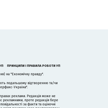
УП
ПРИНЦИПИ І ПРАВИЛА РОБОТИ УП
я) на "Економічну правду".
гають подальшому відтворенню та/чи
терфакс-Україна".
равах реклами. Редакція може не
 є рекламними, проте редакція бере
дповідальності за факти та оціночні