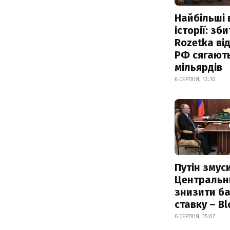
Найбільші 
історії: зб
Rozetka від
РФ сягают
мільярдів
6 СЕРПНЯ, 12:10
Путін змус
Центральн
знизити б
ставку – B
6 СЕРПНЯ, 15:07