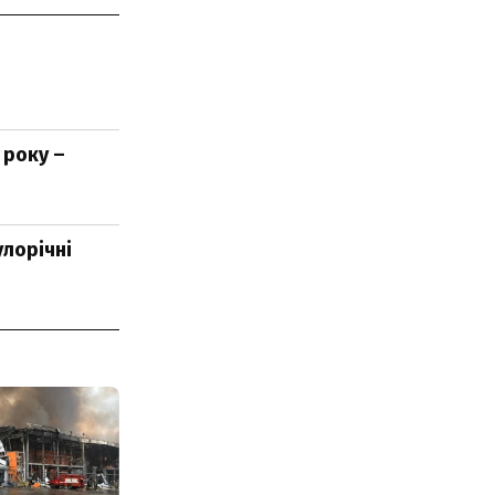
 року –
улорічні