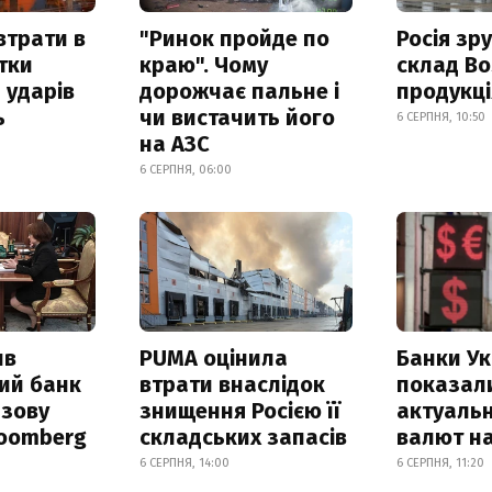
втрати в
"Ринок пройде по
Росія зр
итки
краю". Чому
склад Bo
 ударів
дорожчає пальне і
продукц
ь
чи вистачить його
6 СЕРПНЯ, 10:50
на АЗС
6 СЕРПНЯ, 06:00
ив
PUMA оцінила
Банки Ук
ий банк
втрати внаслідок
показал
азову
знищення Росією її
актуальн
loomberg
складських запасів
валют на
6 СЕРПНЯ, 14:00
6 СЕРПНЯ, 11:20