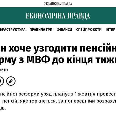
ФРАСТРУКТУРА
ПРАВИЛА ГРИ
ФІНАНСИ
СПЕЦПРОЄКТИ
ІНТЕР
н хоче узгодити пенсій
му з МВФ до кінця тиж
16:03
нсійної реформи уряд планує з 1 жовтня провес
пенсій, яке торкнеться, за попередніми розрахун
ів.