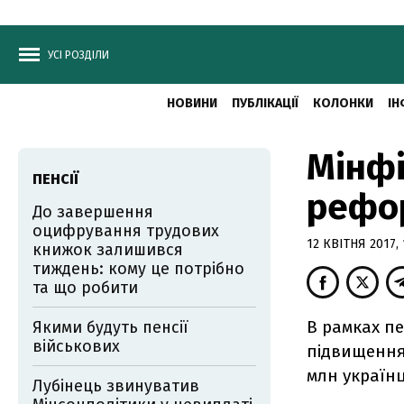
УСІ РОЗДІЛИ
НОВИНИ
ПУБЛІКАЦІЇ
КОЛОНКИ
ІН
Мінфі
ПЕНСІЇ
рефор
До завершення
оцифрування трудових
12 КВІТНЯ 2017, 
книжок залишився
тиждень: кому це потрібно
та що робити
В рамках пе
Якими будуть пенсії
військових
підвищення 
млн українц
Лубінець звинуватив