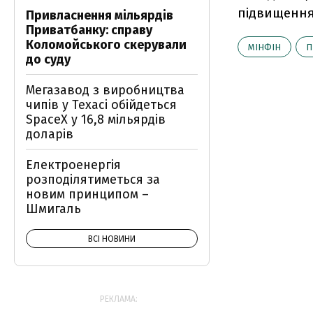
підвищення 
Привласнення мільярдів
Приватбанку: справу
Коломойського скерували
МІНФІН
П
до суду
Мегазавод з виробництва
чипів у Техасі обійдеться
SpaceX у 16,8 мільярдів
доларів
Електроенергія
розподілятиметься за
новим принципом –
Шмигаль
ВСІ НОВИНИ
РЕКЛАМА: