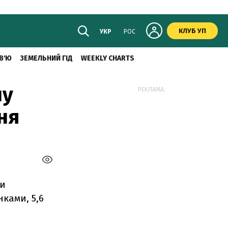
КЛУБ УП
УКР
РОС
В'Ю
ЗЕМЕЛЬНИЙ ГІД
WEEKLY CHARTS
ну
РЕКЛАМА:
ня
ти
ками, 5,6