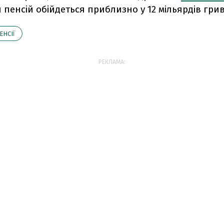
пенсій обійдеться приблизно у 12 мільярдів гри
ЕНСІЇ
РЕКЛАМА: