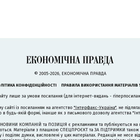
© 2005-2026, ЕКОНОМІЧНА ПРАВДА
ЛІТИКА КОНФІДЕНЦІЙНОСТІ
ПРАВИЛА ВИКОРИСТАННЯ МАТЕРІАЛІВ 
айту лише за умови посилання (для інтернет-видань - гіперпосиланн
му сайті із посиланням на агентство
"Інтерфакс-Україна"
, не підля
 будь-якій формі, інакше як з письмового дозволу агентства "Ін
НОВИНИ КОМПАНІЙ та ПОЗИЦІЯ є рекламними та публікуються на п
туються. Матеріали з плашкою СПЕЦПРОЄКТ та ЗА ПІДТРИМКИ також
 і поділяє думки, висловлені у цих матеріалах. Редакція не несе ві