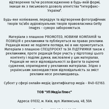
відтворенню та/чи розповсюдженню в будь-якій формі,
інакше як з письмового дозволу агентства "Інтерфакс-
Україна".
Будь-яке копіювання, передрук та відтворення фотографічних
творів та/або аудіовізуальних творів правовласника Getty
Images - суворо забороняється.
Матеріали з плашкою PROMOTED, НОВИНИ КОМПАНІЙ та
ПОЗИЦІЯ є рекламними та публікуються на правах реклами.
Редакція може не поділяти погляди, які в них промотуються.
Матеріали з плашкою СПЕЦПРОЄКТ та ЗА ПІДТРИМКИ також є
рекламними, проте редакція бере участь у підготовці цього
контенту і поділяє думки, висловлені у цих матеріалах.
Редакція не несе відповідальності за факти та оціночні
судження, оприлюднені у рекламних матеріалах. Згідно з
українським законодавством відповідальність за зміст
реклами несе рекламодавець.
Cубєкт у сфері онлайн-медіа; ідентифікатор медіа - R40-02163.
ТОВ "УП Медіа Плюс"
Адреса: 01032, м. Київ, вул. Жилянська, 48, 50А