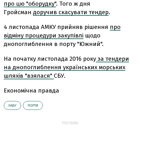
про цю "оборудку"
. Того ж дня
Гройсман
доручив скасувати тендер
.
4 листопада АМКУ прийняв рішення
про
відміну процедури закупівлі
щодо
днопоглиблення в порту "Южний".
На початку листопада 2016 року
за тендери
на днопоглиблення українських морських
шляхів "взялася"
СБУ.
Економічна правда
НАБУ
ПОРТИ
РЕКЛАМА: