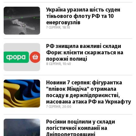
Україна уразила шість суден
тіньового флоту РФ та 10
енерговузлів
7 СЕРПНЯ, 18:10
РФ знищила важливі склади
Фори: клієнти скаржаться на
порожні полиці
8 СЕРПНЯ, 10:40
Новини 7 серпня: фігурантка
"плівок Міндіча" отримала
посаду в держпідприємстві,
масована атака РФ на Укрнафту
7 СЕРПНЯ, 20:00
Росіяни поцілили у склади
логістичної компанії на
Дніпропетровщині