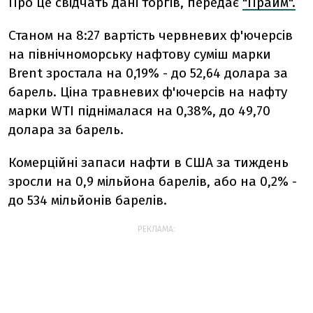
Про це свідчать дані торгів, передає
"Прайм".
Станом на 8:27 вартість червневих ф'ючерсів
на північноморську нафтову суміш марки
Brent зростала на 0,19% - до 52,64 долара за
барель. Ціна травневих ф'ючерсів на нафту
марки WTI піднімалася на 0,38%, до 49,70
долара за барель.
Комерційні запаси нафти в США за тиждень
зросли на 0,9 мільйона барелів, або на 0,2% -
до 534 мільйонів барелів.
РЕКЛАМА: