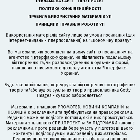
РЕКЛАМА НА САЙТІ
ПРО ПРОЄКТ
ПОЛІТИКА КОНФІДЕНЦІЙНОСТІ
ПРАВИЛА ВИКОРИСТАННЯ МАТЕРІАЛІВ УП
ПРИНЦИПИ І ПРАВИЛА РОБОТИ УП
Використання матеріалів сайту лише за умови посилання (для
інтернет-видань - гіперпосилання) на "Економічну правду".
Всі матеріали, які розміщені на цьому сайті із посиланням на
агентство
"Інтерфакс-Україна"
, не підлягають подальшому
відтворенню та/чи розповсюдженню в будь-якій формі,
інакше як з письмового дозволу агентства "Інтерфакс-
Україна".
Будь-яке копіювання, передрук та відтворення фотографічних
творів та/або аудіовізуальних творів правовласника Getty
Images - суворо забороняється.
Матеріали з плашкою PROMOTED, НОВИНИ КОМПАНІЙ та
ПОЗИЦІЯ є рекламними та публікуються на правах реклами.
Редакція може не поділяти погляди, які в них промотуються.
Матеріали з плашкою СПЕЦПРОЄКТ та ЗА ПІДТРИМКИ також є
рекламними, проте редакція бере участь у підготовці цього
контенту і поділяє думки, висловлені у цих матеріалах.
Редакція не несе відповідальності за факти та оціночні