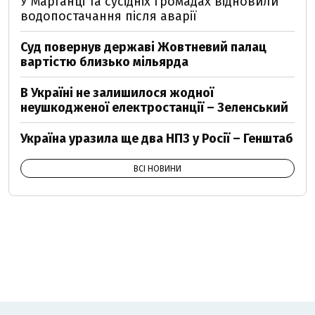
У Марганці та сусідніх громадах відновили
водопостачання після аварії
Суд повернув державі Жовтневий палац
вартістю близько мільярда
В Україні не залишилося жодної
неушкодженої електростанції – Зеленський
Україна уразила ще два НПЗ у Росії – Генштаб
ВСІ НОВИНИ