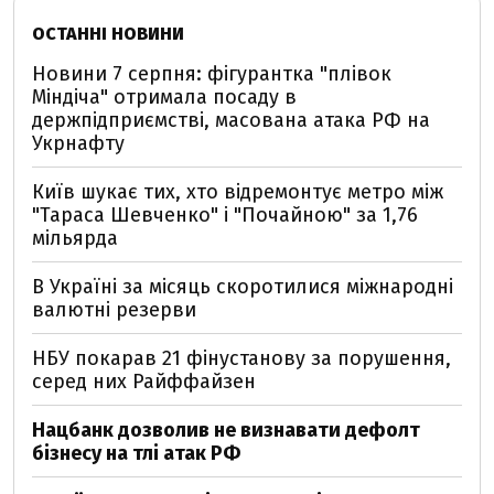
ОСТАННІ НОВИНИ
Новини 7 серпня: фігурантка "плівок
Міндіча" отримала посаду в
держпідприємстві, масована атака РФ на
Укрнафту
Київ шукає тих, хто відремонтує метро між
"Тараса Шевченко" і "Почайною" за 1,76
мільярда
В Україні за місяць скоротилися міжнародні
валютні резерви
НБУ покарав 21 фінустанову за порушення,
серед них Райффайзен
Нацбанк дозволив не визнавати дефолт
бізнесу на тлі атак РФ