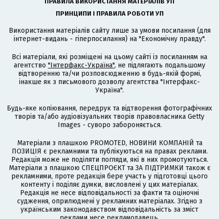
ПРАВИЛА ВИКОРИСТАННЯ МАТЕРІАЛІВ УП
ПРИНЦИПИ І ПРАВИЛА РОБОТИ УП
Використання матеріалів сайту лише за умови посилання (для
інтернет-видань - гіперпосилання) на "Економічну правду".
Всі матеріали, які розміщені на цьому сайті із посиланням на
агентство
"Інтерфакс-Україна"
, не підлягають подальшому
відтворенню та/чи розповсюдженню в будь-якій формі,
інакше як з письмового дозволу агентства "Інтерфакс-
Україна".
Будь-яке копіювання, передрук та відтворення фотографічних
творів та/або аудіовізуальних творів правовласника Getty
Images - суворо забороняється.
Матеріали з плашкою PROMOTED, НОВИНИ КОМПАНІЙ та
ПОЗИЦІЯ є рекламними та публікуються на правах реклами.
Редакція може не поділяти погляди, які в них промотуються.
Матеріали з плашкою СПЕЦПРОЄКТ та ЗА ПІДТРИМКИ також є
рекламними, проте редакція бере участь у підготовці цього
контенту і поділяє думки, висловлені у цих матеріалах.
Редакція не несе відповідальності за факти та оціночні
судження, оприлюднені у рекламних матеріалах. Згідно з
українським законодавством відповідальність за зміст
реклами несе рекламодавець.