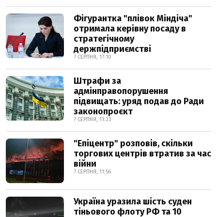
Фігурантка "плівок Міндіча"
отримала керівну посаду в
стратегічному
держпідприємстві
7 СЕРПНЯ, 17:10
Штрафи за
адмінправопорушення
підвищать: уряд подав до Ради
законопроєкт
7 СЕРПНЯ, 11:23
"Епіцентр" розповів, скільки
торгових центрів втратив за час
війни
7 СЕРПНЯ, 11:56
Україна уразила шість суден
тіньового флоту РФ та 10