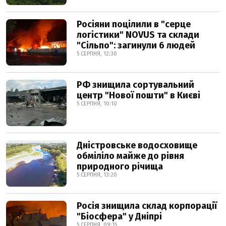
Росіяни поцілили в "серце
логістики" NOVUS та склади
"Сільпо": загинули 6 людей
5 СЕРПНЯ, 12:30
РФ знищила сортувальний
центр "Нової пошти" в Києві
5 СЕРПНЯ, 10:10
Дністровське водосховище
обміліло майже до рівня
природного річища
5 СЕРПНЯ, 13:20
Росія знищила склад корпорації
"Біосфера" у Дніпрі
5 СЕРПНЯ, 09:15