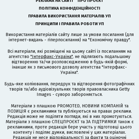
РЕКЛАМА НА САЙТІ
ПРО ПРОЄКТ
ПОЛІТИКА КОНФІДЕНЦІЙНОСТІ
ПРАВИЛА ВИКОРИСТАННЯ МАТЕРІАЛІВ УП
ПРИНЦИПИ І ПРАВИЛА РОБОТИ УП
Використання матеріалів сайту лише за умови посилання (для
інтернет-видань - гіперпосилання) на "Економічну правду".
Всі матеріали, які розміщені на цьому сайті із посиланням на
агентство
"Інтерфакс-Україна"
, не підлягають подальшому
відтворенню та/чи розповсюдженню в будь-якій формі,
інакше як з письмового дозволу агентства "Інтерфакс-
Україна".
Будь-яке копіювання, передрук та відтворення фотографічних
творів та/або аудіовізуальних творів правовласника Getty
Images - суворо забороняється.
Матеріали з плашкою PROMOTED, НОВИНИ КОМПАНІЙ та
ПОЗИЦІЯ є рекламними та публікуються на правах реклами.
Редакція може не поділяти погляди, які в них промотуються.
Матеріали з плашкою СПЕЦПРОЄКТ та ЗА ПІДТРИМКИ також є
рекламними, проте редакція бере участь у підготовці цього
контенту і поділяє думки, висловлені у цих матеріалах.
Редакція не несе відповідальності за факти та оціночні