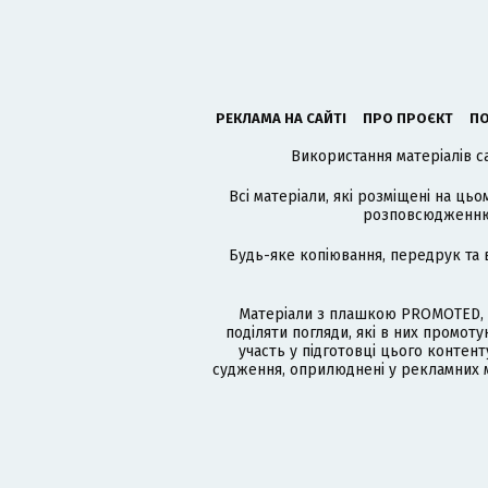
РЕКЛАМА НА САЙТІ
ПРО ПРОЄКТ
ПО
Використання матеріалів с
Всі матеріали, які розміщені на цьо
розповсюдженню в
Будь-яке копіювання, передрук та 
Матеріали з плашкою PROMOTED, 
поділяти погляди, які в них промо
участь у підготовці цього контенту
судження, оприлюднені у рекламних м