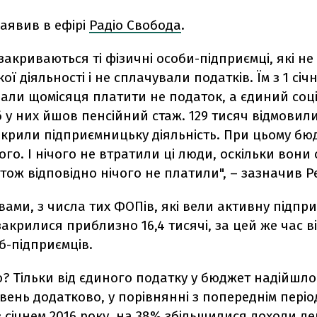
заявив в ефірі
Радіо Свобода
.
закриваються ті фізичні особи-підприємці, які не
ої діяльності і не сплачували податків. Їм з 1 січ
али щомісяця платити не податок, а єдиний соц
 у них йшов пенсійний стаж. 129 тисяч відмовил
акрили підприємницьку діяльність. При цьому бю
ого. І нічого не втратили ці люди, оскільки вони 
тож відповідно нічого не платили", – зазначив Р
вами, з числа тих ФОПів, які вели активну підпр
 закрилися приблизно 16,4 тисячі, за цей же час 
іб-підприємців.
о? Тільки від єдиного податку у бюджет надійшл
вень додатково, у порівнянні з попереднім періо
 січнем 2016 року, на 38% збільшилися доходи д