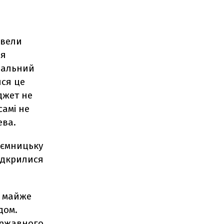
 вели
ня
іальний
ися це
джет не
самі не
ева.
иємницьку
відкрилися
о майже
дом.
ержавного