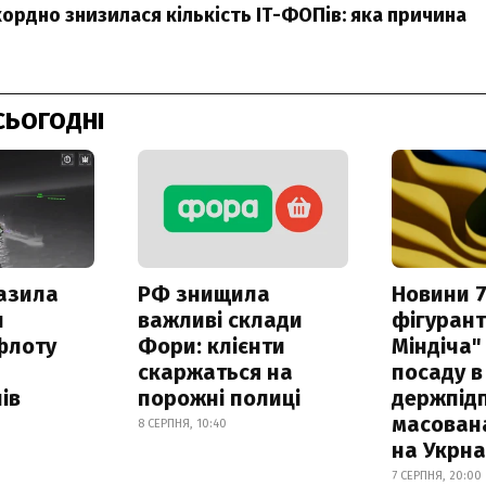
кордно знизилася кількість ІТ-ФОПів: яка причина
СЬОГОДНІ
азила
РФ знищила
Новини 7
н
важливі склади
фігурант
флоту
Фори: клієнти
Міндіча"
скаржаться на
посаду в
ів
порожні полиці
держпідп
масован
8 СЕРПНЯ, 10:40
на Укрн
7 СЕРПНЯ, 20:00