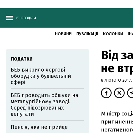
УСІ РОЗДІЛИ
НОВИНИ
ПУБЛІКАЦІЇ
КОЛОНКИ
ІН
Від з
ПОДАТКИ
не вт
БЕБ викрило чергові
оборудки у будівельній
8 ЛЮТОГО 2017, 
сфері
БЕБ проводить обшуки на
металургійному заводі.
Серед підозрюваних
Міністр соц
депутати
припинення 
Пенсія, яка не прийде
негативног