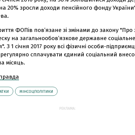
на 20% зросли доходи пенсійного фонду України"
ва.
иття ФОПів пов’язане зі змінами до закону "Про з
еску на загальнообов’язкове державне соціальн
". З 1 січня 2017 року всі фізичні особи-підприємц
 регулярно сплачувати єдиний соціальний внесок
на місяць.
 правда
АТКИ
МІНСОЦПОЛІТИКИ
РЕКЛАМА: