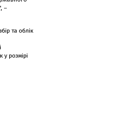
, –
бір та облік
е
і
 у розмірі