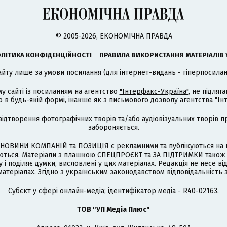
© 2005-2026, ЕКОНОМІЧНА ПРАВДА
ЛІТИКА КОНФІДЕНЦІЙНОСТІ
ПРАВИЛА ВИКОРИСТАННЯ МАТЕРІАЛІВ 
айту лише за умови посилання (для інтернет-видань - гіперпосиланн
му сайті із посиланням на агентство
"Інтерфакс-Україна"
, не підля
 будь-якій формі, інакше як з письмового дозволу агентства "Ін
відтворення фотографічних творів та/або аудіовізуальних творів п
забороняється.
НОВИНИ КОМПАНІЙ та ПОЗИЦІЯ є рекламними та публікуються на п
туються. Матеріали з плашкою СПЕЦПРОЄКТ та ЗА ПІДТРИМКИ також
 і поділяє думки, висловлені у цих матеріалах. Редакція не несе ві
атеріалах. Згідно з українським законодавством відповідальність 
Cубєкт у сфері онлайн-медіа; ідентифікатор медіа - R40-02163.
ТОВ "УП Медіа Плюс"