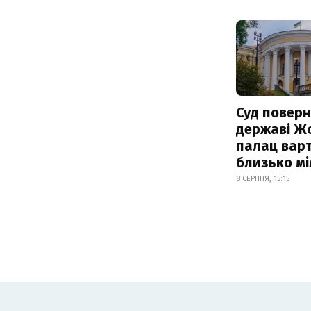
Суд поверн
державі Ж
палац варт
близько м
8 СЕРПНЯ, 15:15