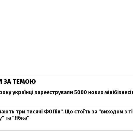
И ЗА ТЕМОЮ
року українці зареєстрували 5000 нових мінібізнесі
мають три тисячі ФОПів". Що стоїть за "виходом з ті
" та "Ябка"