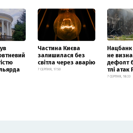
ув
Частина Києва
Нацбанк
овтневий
залишилася без
не визн
істю
світла через аварію
дефолт б
ільярда
тлі атак
7 СЕРПНЯ, 17:50
7 СЕРПНЯ, 18:33