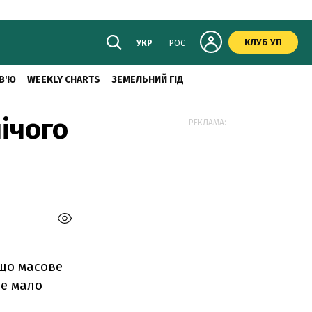
КЛУБ УП
УКР
РОС
В'Ю
WEEKLY CHARTS
ЗЕМЕЛЬНИЙ ГІД
ічого
РЕКЛАМА:
 що масове
не мало