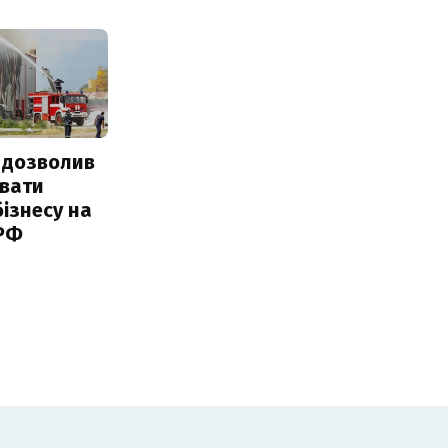
 дозволив
авати
ізнесу на
 РФ