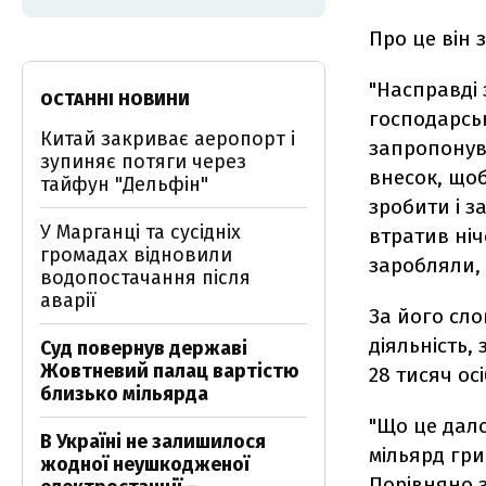
Про це він 
"Насправді 
ОСТАННІ НОВИНИ
господарськ
Китай закриває аеропорт і
запропонув
зупиняє потяги через
внесок, щоб
тайфун "Дельфін"
зробити і з
У Марганці та сусідніх
втратив ніч
громадах відновили
заробляли, 
водопостачання після
аварії
За його сло
діяльність,
Суд повернув державі
Жовтневий палац вартістю
28 тисяч ос
близько мільярда
"Що це дал
В Україні не залишилося
мільярд гри
жодної неушкодженої
Порівняно з