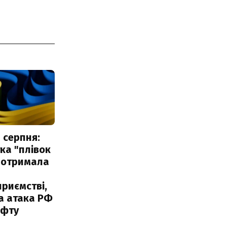
 серпня:
ка "плівок
 отримала
риємстві,
а атака РФ
афту