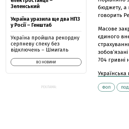
електростанції –
Зеленський
бюджету, а 
говорить Ре
Україна уразила ще два НПЗ
у Росії – Генштаб
Масове закр
єдиного вн
Україна пройшла рекордну
серпневу спеку без
страхування
відключень – Шмигаль
зобов’язані
704 гривні 
ВСІ НОВИНИ
Українська
РЕКЛАМА:
ФОП
ПОД