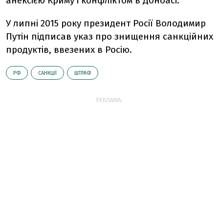
анексією Криму і конфліктом в Донбасі.
У липні 2015 року президент Росії Володимир
Путін підписав указ про знищення санкційних
продуктів, ввезених в Росію.
РФ
САНКЦІЇ
ШТРАФ
РЕКЛАМА: