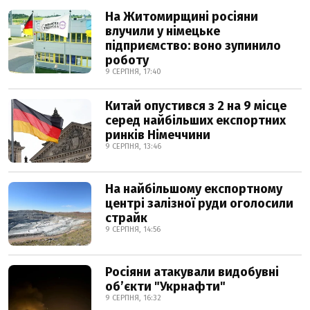
На Житомирщині росіяни
влучили у німецьке
підприємство: воно зупинило
роботу
9 СЕРПНЯ, 17:40
Китай опустився з 2 на 9 місце
серед найбільших експортних
ринків Німеччини
9 СЕРПНЯ, 13:46
На найбільшому експортному
центрі залізної руди оголосили
страйк
9 СЕРПНЯ, 14:56
Росіяни атакували видобувні
обʼєкти "Укрнафти"
9 СЕРПНЯ, 16:32