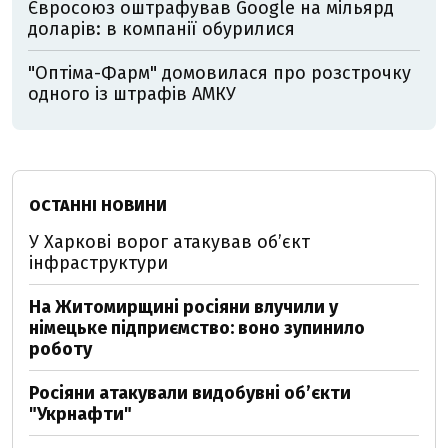
Євросоюз оштрафував Google на мільярд
доларів: в компанії обурилися
"Оптіма-Фарм" домовилася про розстрочку
одного із штрафів АМКУ
ОСТАННІ НОВИНИ
У Харкові ворог атакував обʼєкт
інфраструктури
На Житомирщині росіяни влучили у
німецьке підприємство: воно зупинило
роботу
Росіяни атакували видобувні обʼєкти
"Укрнафти"