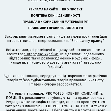
© 2005-2026, ЕКОНОМІЧНА ПРАВДА
РЕКЛАМА НА САЙТІ
ПРО ПРОЄКТ
ПОЛІТИКА КОНФІДЕНЦІЙНОСТІ
ПРАВИЛА ВИКОРИСТАННЯ МАТЕРІАЛІВ УП
ПРИНЦИПИ І ПРАВИЛА РОБОТИ УП
Використання матеріалів сайту лише за умови посилання (для
інтернет-видань - гіперпосилання) на "Економічну правду".
Всі матеріали, які розміщені на цьому сайті із посиланням на
агентство
"Інтерфакс-Україна"
, не підлягають подальшому
відтворенню та/чи розповсюдженню в будь-якій формі,
інакше як з письмового дозволу агентства "Інтерфакс-
Україна".
Будь-яке копіювання, передрук та відтворення фотографічних
творів та/або аудіовізуальних творів правовласника Getty
Images - суворо забороняється.
Матеріали з плашкою PROMOTED, НОВИНИ КОМПАНІЙ та
ПОЗИЦІЯ є рекламними та публікуються на правах реклами.
Редакція може не поділяти погляди, які в них промотуються.
Матеріали з плашкою СПЕЦПРОЄКТ та ЗА ПІДТРИМКИ також є
рекламними, проте редакція бере участь у підготовці цього