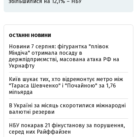
збільшилися на 12,1% – НБУ
ОСТАННІ НОВИНИ
Новини 7 серпня: фігурантка "плівок
Міндіча" отримала посаду в
держпідприємстві, масована атака РФ на
Укрнафту
Київ шукає тих, хто відремонтує метро між
"Тараса Шевченко" і "Почайною" за 1,76
мільярда
В Україні за місяць скоротилися міжнародні
валютні резерви
НБУ покарав 21 фінустанову за порушення,
серед них Райффайзен