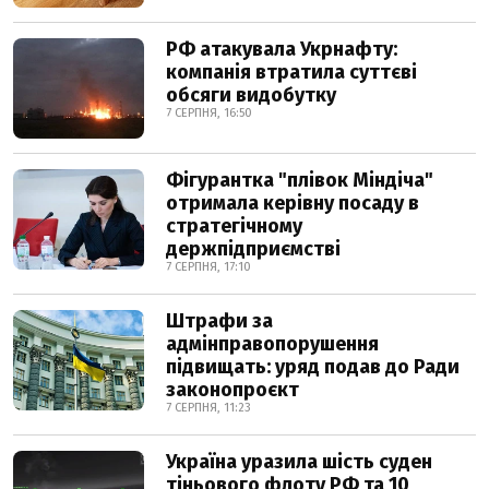
РФ атакувала Укрнафту:
компанія втратила суттєві
обсяги видобутку
7 СЕРПНЯ, 16:50
Фігурантка "плівок Міндіча"
отримала керівну посаду в
стратегічному
держпідприємстві
7 СЕРПНЯ, 17:10
Штрафи за
адмінправопорушення
підвищать: уряд подав до Ради
законопроєкт
7 СЕРПНЯ, 11:23
Україна уразила шість суден
тіньового флоту РФ та 10