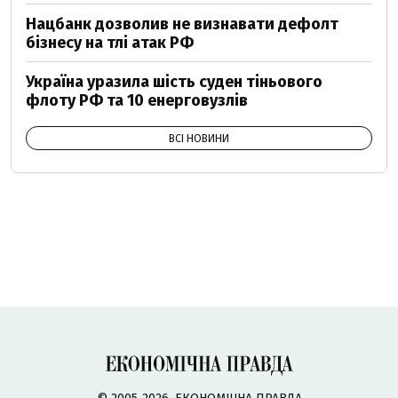
Нацбанк дозволив не визнавати дефолт
бізнесу на тлі атак РФ
Україна уразила шість суден тіньового
флоту РФ та 10 енерговузлів
ВСІ НОВИНИ