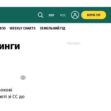
КЛУБ УП
УКР
РОС
В'Ю
WEEKLY CHARTS
ЗЕМЕЛЬНИЙ ГІД
тинги
РЕКЛАМА:
окові
ті зі СС до