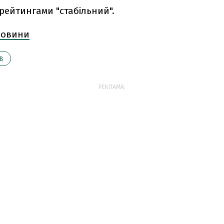
рейтингами "стабільний".
 новини
В
РЕКЛАМА: