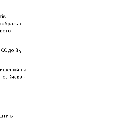
тів
ідображає
ового
СС до В-,
лишений на
го, Києва -
ошти в