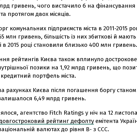
 млрд гривень, чого вистачило б на фінансуванн
ста протягом двох місяців.
рг комунальних підприємств міста в 2011-2015 ро
565 млн гривень, більшість із них збиткові й мают
кі в 2015 році становили близько 400 млн гривень
ння рейтингів Києва також вплинуло достроков
нутрішньої позики на 1,92 млрд гривень, що поз
 кредитний портфель міста.
а рахунках Києва після погашення боргу станом
залишалося 6,49 млрд гривень.
ялося, агентство Fitch Ratings у ніч на 12 листоп
довгостроковий рейтинг дефолту
емітента Украї
 національній валютах до рівня В- з ССС.