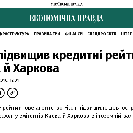
ФРАСТРУКТУРА
ПРАВИЛА ГРИ
ФІНАНСИ
СПЕЦПРОЄКТИ
ІНТЕР
 підвищив кредитні рей
 й Харкова
16, 12:01
 рейтингове агентство Fitch підвищило довгостр
фолту емітентів Києва й Харкова в іноземній валю