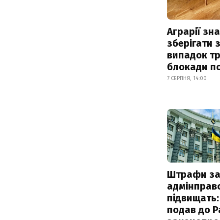
Аграрії зн
зберігати 
випадок т
блокади по
7 СЕРПНЯ, 14:00
Штрафи з
адмінправ
підвищать:
подав до Р