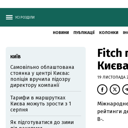
УСІ РОЗДІЛИ
НОВИНИ
ПУБЛІКАЦІЇ
КОЛОНКИ
ІН
Fitch
КИЇВ
Києва
Самовільно облаштована
стоянка у центрі Києва:
19 ЛИСТОПАДА 20
поліція вручила підозру
директору компанії
Тарифи в маршрутках
Міжнародне
Києва можуть зрости з 1
серпня
рейтинги де
В-.
Як підготуватися до зими