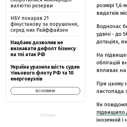
розмірі 1,6
валютні резерви
видатків мі
НБУ покарав 21
фінустанову за порушення,
Водночас бо
серед них Райффайзен
удвічі - до 
дотаціях, я
Нацбанк дозволив не
визнавати дефолт бізнесу
на тлі атак РФ
На підвище
облігацій в
Україна уразила шість суден
впливає на
тіньового флоту РФ та 10
енерговузлів
При цьому н
листопада 
ВСІ НОВИНИ
Як повідомл
підвищило 
РЕКЛАМА:
іноземній і