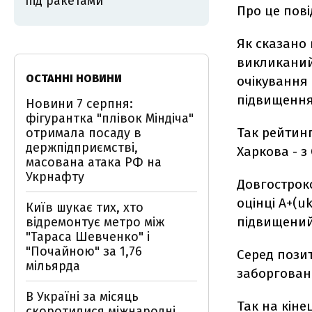
під ракетами
Про це пові
Як сказано 
викликаний
ОСТАННІ НОВИНИ
очікування 
підвищення 
Новини 7 серпня:
фігурантка "плівок Міндіча"
Так рейтинг
отримала посаду в
держпідприємстві,
Харкова - з
масована атака РФ на
Укрнафту
Довгострок
оцінці A+(u
Київ шукає тих, хто
підвищений 
відремонтує метро між
"Тараса Шевченко" і
"Почайною" за 1,76
Серед пози
мільярда
заборговано
В Україні за місяць
Так на кіне
скоротилися міжнародні