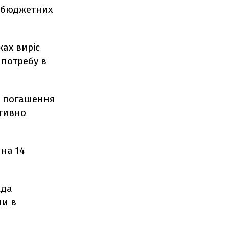
я бюджетних
ках виріс
ь потребу в
.
е погашення
итивно
 на 14
ада
ни в