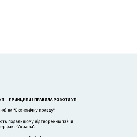
УП
ПРИНЦИПИ І ПРАВИЛА РОБОТИ УП
я) на "Економічну правду".
гають подальшому відтворенню та/чи
терфакс-Україна".