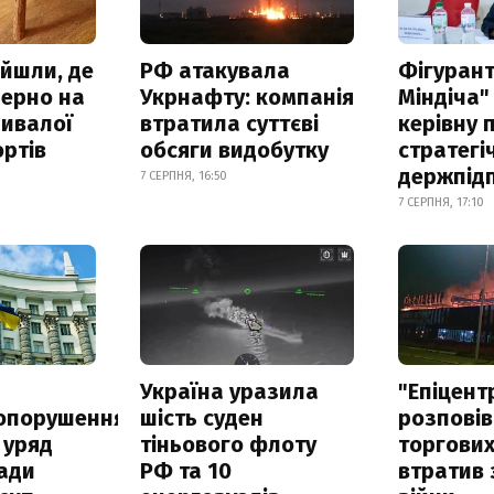
айшли, де
РФ атакувала
Фігурант
зерно на
Укрнафту: компанія
Міндіча"
ривалої
втратила суттєві
керівну 
ртів
обсяги видобутку
стратегі
держпід
7 СЕРПНЯ, 16:50
7 СЕРПНЯ, 17:10
а
Україна уразила
"Епіцент
опорушення
шість суден
розповів
 уряд
тіньового флоту
торгових
ади
РФ та 10
втратив 