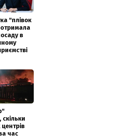
ка "плівок
 отримала
посаду в
чному
приємстві
р"
, скільки
 центрів
за час