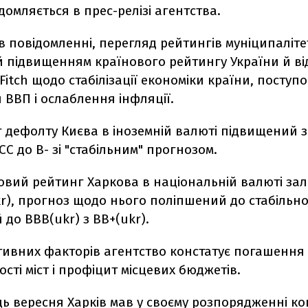
домляється в прес-релізі агентства.
в повідомленні, перегляд рейтингів муніципаліте
 підвищенням країнового рейтингу України й в
Fitch щодо стабілізації економіки країни, поступ
ВВП і ослаблення інфляції.
 дефолту Києва в іноземній валюті підвищений з 
 СС до В- зі "стабільним" прогнозом.
овий рейтинг Харкова в національній валюті за
kr), прогноз щодо нього поліпшений до стабільно
до BBB(ukr) з BB+(ukr).
тивних факторів агентство констатує погашення
сті міст і профіцит місцевих бюджетів.
ць вересня Харків мав у своєму розпорядженні к