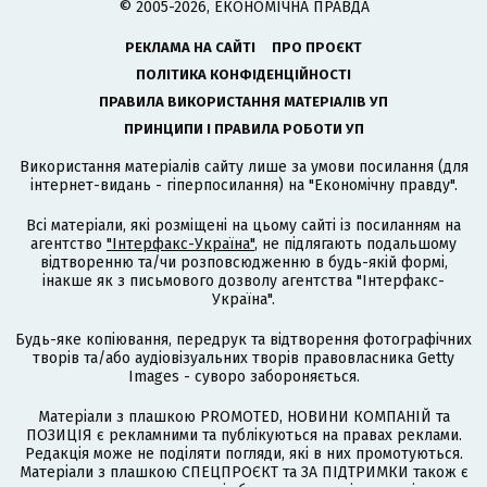
© 2005-2026, ЕКОНОМІЧНА ПРАВДА
РЕКЛАМА НА САЙТІ
ПРО ПРОЄКТ
ПОЛІТИКА КОНФІДЕНЦІЙНОСТІ
ПРАВИЛА ВИКОРИСТАННЯ МАТЕРІАЛІВ УП
ПРИНЦИПИ І ПРАВИЛА РОБОТИ УП
Використання матеріалів сайту лише за умови посилання (для
інтернет-видань - гіперпосилання) на "Економічну правду".
Всі матеріали, які розміщені на цьому сайті із посиланням на
агентство
"Інтерфакс-Україна"
, не підлягають подальшому
відтворенню та/чи розповсюдженню в будь-якій формі,
інакше як з письмового дозволу агентства "Інтерфакс-
Україна".
Будь-яке копіювання, передрук та відтворення фотографічних
творів та/або аудіовізуальних творів правовласника Getty
Images - суворо забороняється.
Матеріали з плашкою PROMOTED, НОВИНИ КОМПАНІЙ та
ПОЗИЦІЯ є рекламними та публікуються на правах реклами.
Редакція може не поділяти погляди, які в них промотуються.
Матеріали з плашкою СПЕЦПРОЄКТ та ЗА ПІДТРИМКИ також є