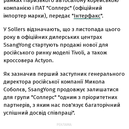
рамках Паризького автосалону корейською
компанією і ПАТ "Соллерс" (офіційний
імпортер марки), передає "
Інтерфакс
".
У Sollers відзначають, що з листопада цього
року в офіційних дилерських центрах
SsangYong стартують продажі нової для
російського ринку моделі Tivoli, а також
кроссовера Actyon.
Як зазначив перший заступник генерального
директора російської компанії Микола
Соболєв, SsangYong продовжує залишатися
для групи "Соллерс" "одним з пріоритетних
партнерів, з яким нас пов'язує багаторічний
успішний досвід співпраці".
РЕКЛАМА: