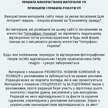
ПРАВИЛА ВИКОРИСТАННЯ МАТЕРІАЛІВ УП
ПРИНЦИПИ І ПРАВИЛА РОБОТИ УП
Використання матеріалів сайту лише за умови посилання (для
інтернет-видань - гіперпосилання) на "Економічну правду".
Всі матеріали, які розміщені на цьому сайті із посиланням на
агентство
"Інтерфакс-Україна"
, не підлягають подальшому
відтворенню та/чи розповсюдженню в будь-якій формі,
інакше як з письмового дозволу агентства "Інтерфакс-
Україна".
Будь-яке копіювання, передрук та відтворення фотографічних
творів та/або аудіовізуальних творів правовласника Getty
Images - суворо забороняється.
Матеріали з плашкою PROMOTED, НОВИНИ КОМПАНІЙ та
ПОЗИЦІЯ є рекламними та публікуються на правах реклами.
Редакція може не поділяти погляди, які в них промотуються.
Матеріали з плашкою СПЕЦПРОЄКТ та ЗА ПІДТРИМКИ також є
рекламними, проте редакція бере участь у підготовці цього
контенту і поділяє думки, висловлені у цих матеріалах.
Редакція не несе відповідальності за факти та оціночні
судження, оприлюднені у рекламних матеріалах. Згідно з
українським законодавством відповідальність за зміст