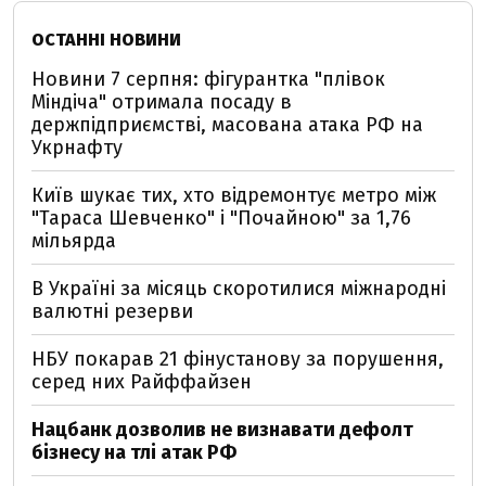
ОСТАННІ НОВИНИ
Новини 7 серпня: фігурантка "плівок
Міндіча" отримала посаду в
держпідприємстві, масована атака РФ на
Укрнафту
Київ шукає тих, хто відремонтує метро між
"Тараса Шевченко" і "Почайною" за 1,76
мільярда
В Україні за місяць скоротилися міжнародні
валютні резерви
НБУ покарав 21 фінустанову за порушення,
серед них Райффайзен
Нацбанк дозволив не визнавати дефолт
бізнесу на тлі атак РФ