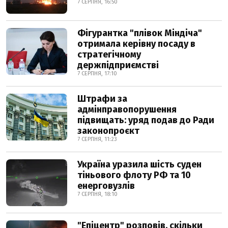
7 СЕРПНЯ, 16:50
Фігурантка "плівок Міндіча"
отримала керівну посаду в
стратегічному
держпідприємстві
7 СЕРПНЯ, 17:10
Штрафи за
адмінправопорушення
підвищать: уряд подав до Ради
законопроєкт
7 СЕРПНЯ, 11:23
Україна уразила шість суден
тіньового флоту РФ та 10
енерговузлів
7 СЕРПНЯ, 18:10
"Епіцентр" розповів, скільки