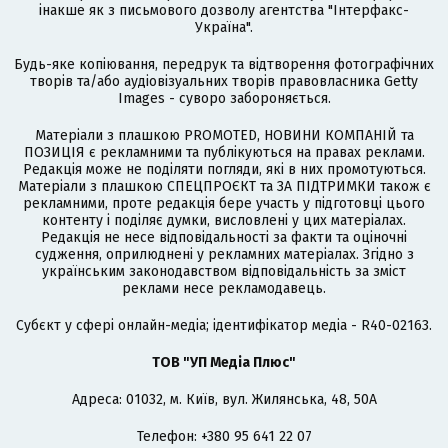
інакше як з письмового дозволу агентства "Інтерфакс-
Україна".
Будь-яке копіювання, передрук та відтворення фотографічних
творів та/або аудіовізуальних творів правовласника Getty
Images - суворо забороняється.
Матеріали з плашкою PROMOTED, НОВИНИ КОМПАНІЙ та
ПОЗИЦІЯ є рекламними та публікуються на правах реклами.
Редакція може не поділяти погляди, які в них промотуються.
Матеріали з плашкою СПЕЦПРОЄКТ та ЗА ПІДТРИМКИ також є
рекламними, проте редакція бере участь у підготовці цього
контенту і поділяє думки, висловлені у цих матеріалах.
Редакція не несе відповідальності за факти та оціночні
судження, оприлюднені у рекламних матеріалах. Згідно з
українським законодавством відповідальність за зміст
реклами несе рекламодавець.
Cубєкт у сфері онлайн-медіа; ідентифікатор медіа - R40-02163.
ТОВ "УП Медіа Плюс"
Адреса: 01032, м. Київ, вул. Жилянська, 48, 50А
Телефон: +380 95 641 22 07