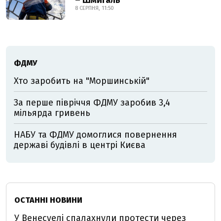
– Шмигаль
8 СЕРПНЯ, 11:50
ФДМУ
Хто заробить на "Моршинській"
За перше півріччя ФДМУ заробив 3,4
мільярда гривень
НАБУ та ФДМУ домоглися повернення
державі будівлі в центрі Києва
ОСТАННІ НОВИНИ
У Венесуелі спалахнули протести через