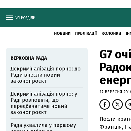
УСІ РОЗДІЛИ
НОВИНИ
ПУБЛІКАЦІЇ
КОЛОНКИ
ІН
G7 оч
ВЕРХОВНА РАДА
Радою
Декриміналізація порно: до
Ради внесли новий
енер
законопроєкт
17 ВЕРЕСНЯ 2016
Декриміналізація порно: у
Раді розповіли, що
передбачатиме новий
законопроєкт
Посли країн
Рада ухвалила у першому
Франція, Іт