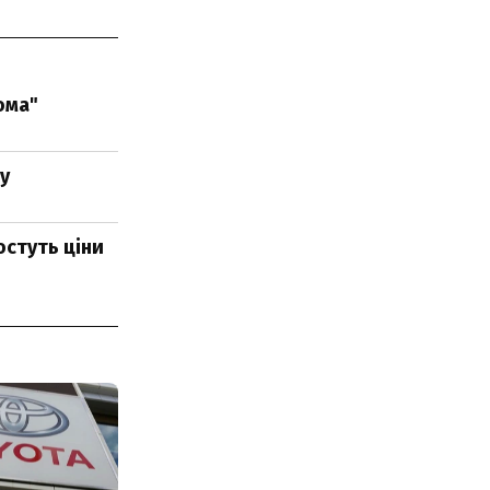
ома"
зу
остуть ціни