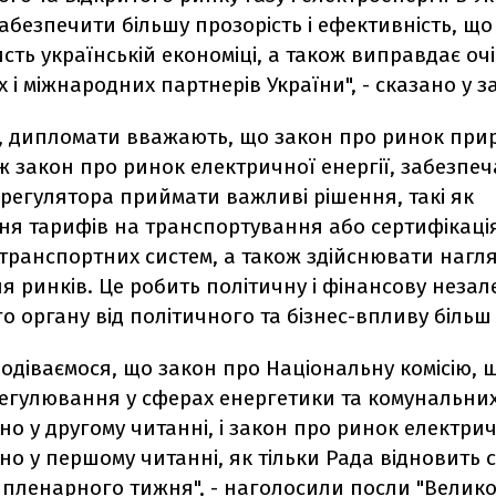
безпечити більшу прозорість і ефективність, що
сть українській економіці, а також виправдає оч
 і міжнародних партнерів України", - сказано у за
м, дипломати вважають, що закон про ринок при
ож закон про ринок електричної енергії, забезпеч
регулятора приймати важливі рішення, такі як
ня тарифів на транспортування або сертифікаці
транспортних систем, а також здійснювати нагля
 ринків. Це робить політичну і фінансову незал
 органу від політичного та бізнес-впливу більш 
одіваємося, що закон про Національну комісію, 
егулювання у сферах енергетики та комунальних
но у другому читанні, і закон про ринок електрич
но у першому читанні, як тільки Рада відновить 
пленарного тижня", - наголосили посли "Великої