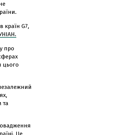
не
раїни.
в країн G7,
УНІАН.
у про
сферах
я цього
 незалежний
ях,
 та
провадження
раїні. Це