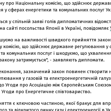
ну про Національну комісію, що здійснює держав
я у сферах енергетики та комунальних послуг Ук
ься у спільній заяві голів дипломатичних відомст
на сайті посольства Японії в Україні, повідомляє
шуємо на важливості швидкого прийняття закон
у комісію, що здійснює державне регулювання у 
та комунальних послуг і шкодуємо, що ухваленн
акону затримується", - заявляють дипломати.
реконання, зазначений закон повинен створити
улювання у газовій та електроенергетичній галуз
до Угоди про Асоціацію між Європейським Союзом
 Угоди про Енергетичне співтовариство.
няття є ключовою частиною, якої бракує для в
го та відкритого ринку газу і електроенергії в Ук