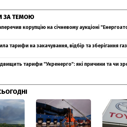
И ЗА ТЕМОЮ
аперечив корупцію на січневому аукціоні "Енергоат
ла тарифи на закачування, відбір та зберігання га
ідвищить тарифи "Укренерго": які причини та чи зр
СЬОГОДНІ