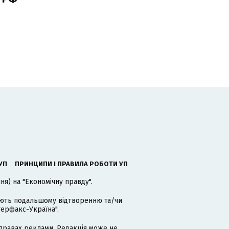
УП
ПРИНЦИПИ І ПРАВИЛА РОБОТИ УП
я) на "Економічну правду".
гають подальшому відтворенню та/чи
терфакс-Україна".
равах реклами. Редакція може не