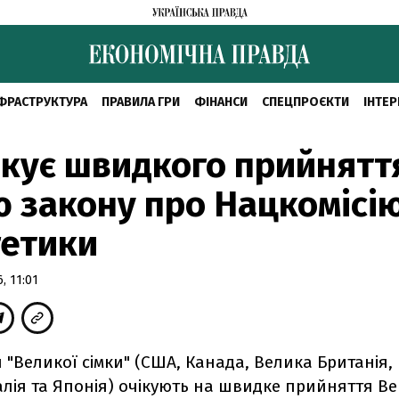
ФРАСТРУКТУРА
ПРАВИЛА ГРИ
ФІНАНСИ
СПЕЦПРОЄКТИ
ІНТЕР
ікує швидкого прийнятт
 закону про Нацкомісію
гетики
, 11:01
 "Великої сімки" (США, Канада, Велика Британія,
алія та Японія) очікують на швидке прийняття В