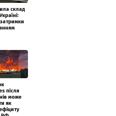
ила склад
Україні:
 затримки
чанням
ок
es після
нів може
ти як
ефіциту
 РФ