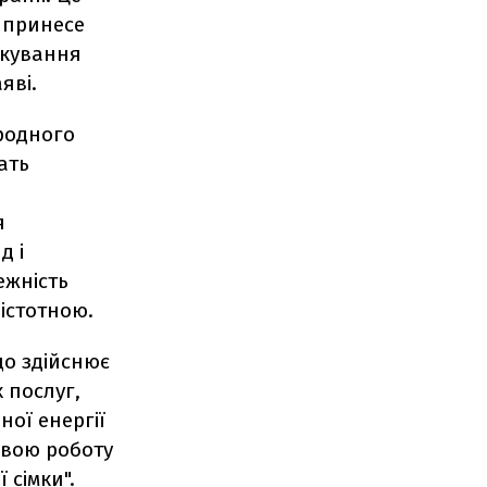
 принесе
ікування
яві.
родного
ать
я
д і
ежність
істотною.
що здійснює
 послуг,
ної енергії
свою роботу
 сімки".