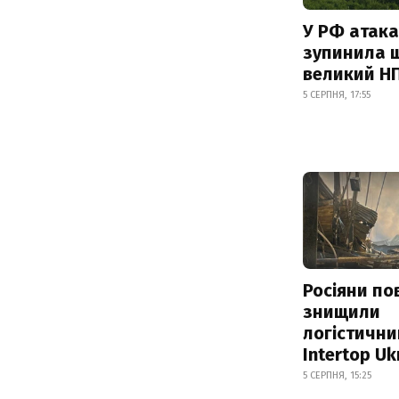
У РФ атака
зупинила 
великий Н
5 СЕРПНЯ, 17:55
Росіяни по
знищили
логістични
Intertop Uk
5 СЕРПНЯ, 15:25