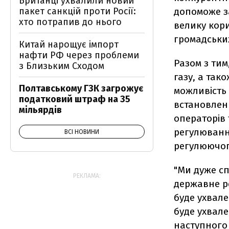
Британці ухвалили новий
пакет санкцій проти Росії:
допоможе за
хто потрапив до нього
велику кори
громадських
Китай нарощує імпорт
нафти РФ через проблеми
Разом з ти
з Близьким Сходом
газу, а так
Полтавському ГЗК загрожує
можливість 
податковий штраф на 35
встановлен
мільярдів
операторів 
регулювання
ВСІ НОВИНИ
регулюючого
"Ми дуже сп
РЕКЛАМА:
державне р
буде ухвале
буде ухвале
наступного 