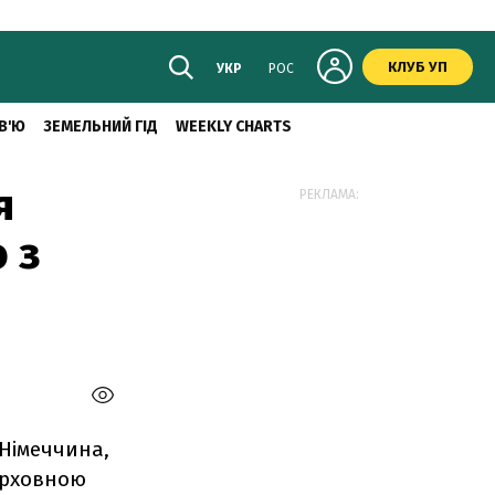
КЛУБ УП
УКР
РОС
В'Ю
ЗЕМЕЛЬНИЙ ГІД
WEEKLY CHARTS
я
РЕКЛАМА:
 з
 Німеччина,
ерховною