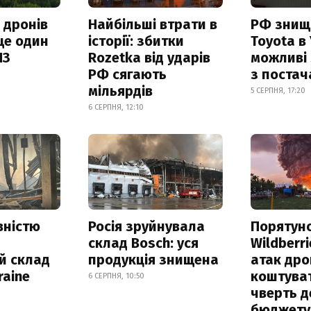
 дронів
Найбільші втрати в
РФ знищ
ще один
історії: збитки
Toyota в 
ПЗ
Rozetka від ударів
можливі
РФ сягають
з поста
мільярдів
5 СЕРПНЯ, 17:20
6 СЕРПНЯ, 12:10
вністю
Росія зруйнувала
Порятун
склад Bosch: уся
Wildberri
й склад
продукція знищена
атак дро
raine
коштува
6 СЕРПНЯ, 10:50
чверть д
бюджету