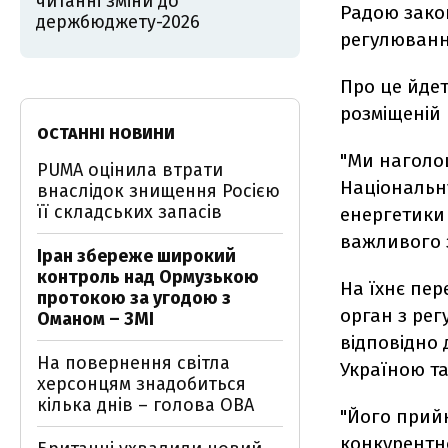
читанні зміни до
Радою зако
держбюджету-2026
регулюванн
Про це йдет
розміщеній 
ОСТАННІ НОВИНИ
"Ми наголо
PUMA оцінила втрати
Національн
внаслідок знищення Росією
її складських запасів
енергетики 
важливого з
Іран збереже широкий
контроль над Ормузькою
На їхнє пе
протокою за угодою з
орган з рег
Оманом – ЗМІ
відповідно 
На повернення світла
Україною та
херсонцям знадобиться
кілька днів – голова ОВА
"Його прий
конкурентно