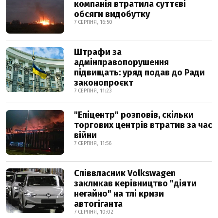
компанія втратила суттєві
обсяги видобутку
7 СЕРПНЯ, 16:50
Штрафи за
адмінправопорушення
підвищать: уряд подав до Ради
законопроєкт
7 СЕРПНЯ, 11:23
"Епіцентр" розповів, скільки
торгових центрів втратив за час
війни
7 СЕРПНЯ, 11:56
Співвласник Volkswagen
закликав керівництво "діяти
негайно" на тлі кризи
автогіганта
7 СЕРПНЯ, 10:02