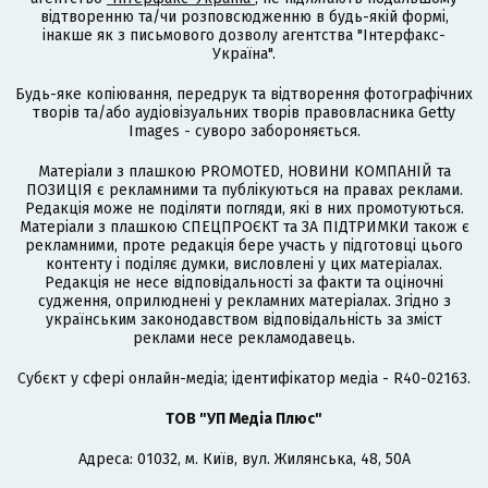
відтворенню та/чи розповсюдженню в будь-якій формі,
інакше як з письмового дозволу агентства "Інтерфакс-
Україна".
Будь-яке копіювання, передрук та відтворення фотографічних
творів та/або аудіовізуальних творів правовласника Getty
Images - суворо забороняється.
Матеріали з плашкою PROMOTED, НОВИНИ КОМПАНІЙ та
ПОЗИЦІЯ є рекламними та публікуються на правах реклами.
Редакція може не поділяти погляди, які в них промотуються.
Матеріали з плашкою СПЕЦПРОЄКТ та ЗА ПІДТРИМКИ також є
рекламними, проте редакція бере участь у підготовці цього
контенту і поділяє думки, висловлені у цих матеріалах.
Редакція не несе відповідальності за факти та оціночні
судження, оприлюднені у рекламних матеріалах. Згідно з
українським законодавством відповідальність за зміст
реклами несе рекламодавець.
Cубєкт у сфері онлайн-медіа; ідентифікатор медіа - R40-02163.
ТОВ "УП Медіа Плюс"
Адреса: 01032, м. Київ, вул. Жилянська, 48, 50А