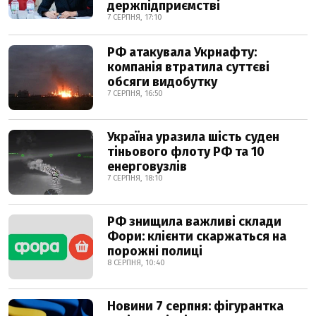
держпідприємстві
7 СЕРПНЯ, 17:10
РФ атакувала Укрнафту:
компанія втратила суттєві
обсяги видобутку
7 СЕРПНЯ, 16:50
Україна уразила шість суден
тіньового флоту РФ та 10
енерговузлів
7 СЕРПНЯ, 18:10
РФ знищила важливі склади
Фори: клієнти скаржаться на
порожні полиці
8 СЕРПНЯ, 10:40
Новини 7 серпня: фігурантка