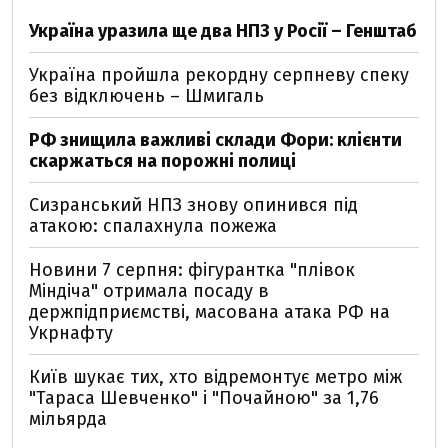
Україна уразила ще два НПЗ у Росії – Генштаб
Україна пройшла рекордну серпневу спеку
без відключень – Шмигаль
РФ знищила важливі склади Фори: клієнти
скаржаться на порожні полиці
Сизранський НПЗ знову опинився під
атакою: спалахнула пожежа
Новини 7 серпня: фігурантка "плівок
Міндіча" отримала посаду в
держпідприємстві, масована атака РФ на
Укрнафту
Київ шукає тих, хто відремонтує метро між
"Тараса Шевченко" і "Почайною" за 1,76
мільярда