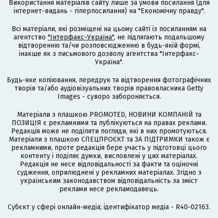
Використання матеріалів сайту лише за умови посилання (для
інтернет-видань - гіперпосилання) на "Економічну правду".
Всі матеріали, які розміщені на цьому сайті із посиланням на
агентство
"Інтерфакс-Україна"
, не підлягають подальшому
відтворенню та/чи розповсюдженню в будь-якій формі,
інакше як з письмового дозволу агентства "Інтерфакс-
Україна".
Будь-яке копіювання, передрук та відтворення фотографічних
творів та/або аудіовізуальних творів правовласника Getty
Images - суворо забороняється.
Матеріали з плашкою PROMOTED, НОВИНИ КОМПАНІЙ та
ПОЗИЦІЯ є рекламними та публікуються на правах реклами.
Редакція може не поділяти погляди, які в них промотуються.
Матеріали з плашкою СПЕЦПРОЄКТ та ЗА ПІДТРИМКИ також є
рекламними, проте редакція бере участь у підготовці цього
контенту і поділяє думки, висловлені у цих матеріалах.
Редакція не несе відповідальності за факти та оціночні
судження, оприлюднені у рекламних матеріалах. Згідно з
українським законодавством відповідальність за зміст
реклами несе рекламодавець.
Cубєкт у сфері онлайн-медіа; ідентифікатор медіа - R40-02163.