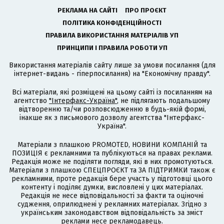
РЕКЛАМА НА САЙТІ
ПРО ПРОЄКТ
ПОЛІТИКА КОНФІДЕНЦІЙНОСТІ
ПРАВИЛА ВИКОРИСТАННЯ МАТЕРІАЛІВ УП
ПРИНЦИПИ І ПРАВИЛА РОБОТИ УП
Використання матеріалів сайту лише за умови посилання (для
інтернет-видань - гіперпосилання) на "Економічну правду".
Всі матеріали, які розміщені на цьому сайті із посиланням на
агентство
"Інтерфакс-Україна"
, не підлягають подальшому
відтворенню та/чи розповсюдженню в будь-якій формі,
інакше як з письмового дозволу агентства "Інтерфакс-
Україна".
Матеріали з плашкою PROMOTED, НОВИНИ КОМПАНІЙ та
ПОЗИЦІЯ є рекламними та публікуються на правах реклами.
Редакція може не поділяти погляди, які в них промотуються.
Матеріали з плашкою СПЕЦПРОЄКТ та ЗА ПІДТРИМКИ також є
рекламними, проте редакція бере участь у підготовці цього
контенту і поділяє думки, висловлені у цих матеріалах.
Редакція не несе відповідальності за факти та оціночні
судження, оприлюднені у рекламних матеріалах. Згідно з
українським законодавством відповідальність за зміст
реклами несе рекламодавець.