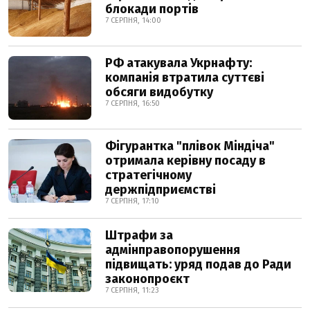
блокади портів
7 СЕРПНЯ, 14:00
РФ атакувала Укрнафту:
компанія втратила суттєві
обсяги видобутку
7 СЕРПНЯ, 16:50
Фігурантка "плівок Міндіча"
отримала керівну посаду в
стратегічному
держпідприємстві
7 СЕРПНЯ, 17:10
Штрафи за
адмінправопорушення
підвищать: уряд подав до Ради
законопроєкт
7 СЕРПНЯ, 11:23