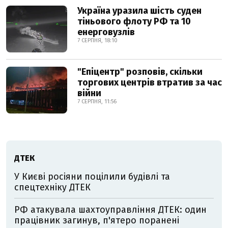
Україна уразила шість суден
тіньового флоту РФ та 10
енерговузлів
7 СЕРПНЯ, 18:10
"Епіцентр" розповів, скільки
торгових центрів втратив за час
війни
7 СЕРПНЯ, 11:56
ДТЕК
У Києві росіяни поцілили будівлі та
спецтехніку ДТЕК
РФ атакувала шахтоуправління ДТЕК: один
працівник загинув, п'ятеро поранені