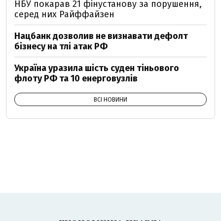
НБУ покарав 21 фінустанову за порушення,
серед них Райффайзен
Нацбанк дозволив не визнавати дефолт
бізнесу на тлі атак РФ
Україна уразила шість суден тіньового
флоту РФ та 10 енерговузлів
ВСІ НОВИНИ