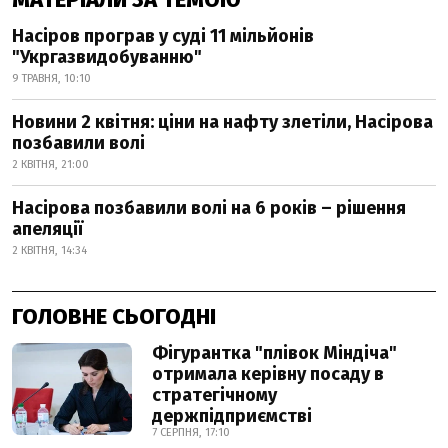
Насіров програв у суді 11 мільйонів
"Укргазвидобуванню"
9 ТРАВНЯ, 10:10
Новини 2 квітня: ціни на нафту злетіли, Насірова
позбавили волі
2 КВІТНЯ, 21:00
Насірова позбавили волі на 6 років – рішення
апеляції
2 КВІТНЯ, 14:34
ГОЛОВНЕ СЬОГОДНІ
Фігурантка "плівок Міндіча"
отримала керівну посаду в
стратегічному
держпідприємстві
7 СЕРПНЯ, 17:10