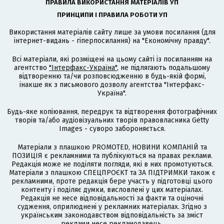
ПРАВИЛА ВИКОРИСТАННЯ МАТЕРІАЛІВ УП
ПРИНЦИПИ І ПРАВИЛА РОБОТИ УП
Використання матеріалів сайту лише за умови посилання (для
інтернет-видань - гіперпосилання) на "Економічну правду".
Всі матеріали, які розміщені на цьому сайті із посиланням на
агентство
"Інтерфакс-Україна"
, не підлягають подальшому
відтворенню та/чи розповсюдженню в будь-якій формі,
інакше як з письмового дозволу агентства "Інтерфакс-
Україна".
Будь-яке копіювання, передрук та відтворення фотографічних
творів та/або аудіовізуальних творів правовласника Getty
Images - суворо забороняється.
Матеріали з плашкою PROMOTED, НОВИНИ КОМПАНІЙ та
ПОЗИЦІЯ є рекламними та публікуються на правах реклами.
Редакція може не поділяти погляди, які в них промотуються.
Матеріали з плашкою СПЕЦПРОЄКТ та ЗА ПІДТРИМКИ також є
рекламними, проте редакція бере участь у підготовці цього
контенту і поділяє думки, висловлені у цих матеріалах.
Редакція не несе відповідальності за факти та оціночні
судження, оприлюднені у рекламних матеріалах. Згідно з
українським законодавством відповідальність за зміст
реклами несе рекламодавець.