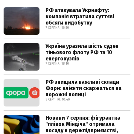
РФ атакувала Укрнафту:
компанія втратила суттєві
обсяги видобутку
7 СЕРПНЯ, 16:50
Україна уразила шість суден
тіньового флоту РФ та 10
енерговузлів
7 СЕРПНЯ, 18:10
РФ знищила важливі склади
Фори: клієнти скаржаться на
порожні полиці
8 СЕРПНЯ, 10:40
Новини 7 серпня: фігурантка
"плівок Міндіча" отримала
посаду в держпідприємстві,