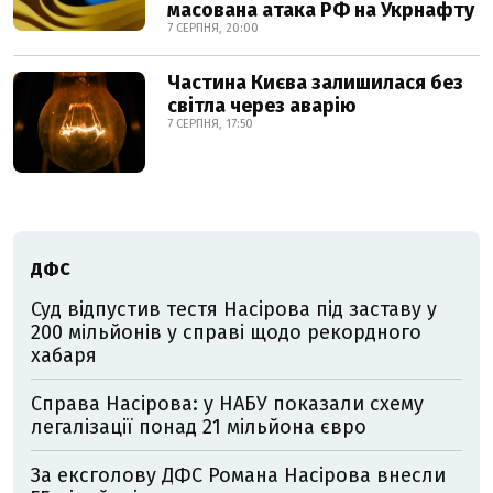
масована атака РФ на Укрнафту
7 СЕРПНЯ, 20:00
Частина Києва залишилася без
світла через аварію
7 СЕРПНЯ, 17:50
ДФС
Суд відпустив тестя Насірова під заставу у
200 мільйонів у справі щодо рекордного
хабаря
Справа Насірова: у НАБУ показали схему
легалізації понад 21 мільйона євро
За ексголову ДФС Романа Насірова внесли