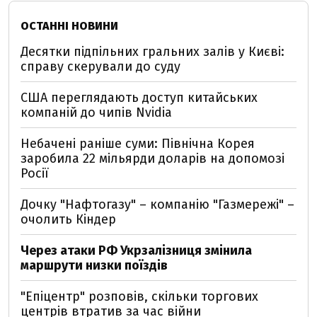
ОСТАННІ НОВИНИ
Десятки підпільних гральних залів у Києві:
справу скерували до суду
США переглядають доступ китайських
компаній до чипів Nvidia
Небачені раніше суми: Північна Корея
заробила 22 мільярди доларів на допомозі
Росії
Дочку "Нафтогазу" – компанію "Газмережі" –
очолить Кіндер
Через атаки РФ Укрзалізниця змінила
маршрути низки поїздів
"Епіцентр" розповів, скільки торгових
центрів втратив за час війни