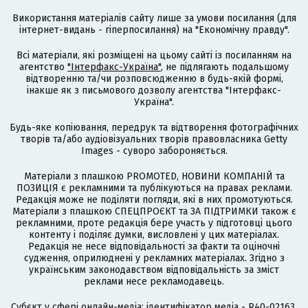
Використання матеріалів сайту лише за умови посилання (для
інтернет-видань - гіперпосилання) на "Економічну правду".
Всі матеріали, які розміщені на цьому сайті із посиланням на
агентство
"Інтерфакс-Україна"
, не підлягають подальшому
відтворенню та/чи розповсюдженню в будь-якій формі,
інакше як з письмового дозволу агентства "Інтерфакс-
Україна".
Будь-яке копіювання, передрук та відтворення фотографічних
творів та/або аудіовізуальних творів правовласника Getty
Images - суворо забороняється.
Матеріали з плашкою PROMOTED, НОВИНИ КОМПАНІЙ та
ПОЗИЦІЯ є рекламними та публікуються на правах реклами.
Редакція може не поділяти погляди, які в них промотуються.
Матеріали з плашкою СПЕЦПРОЄКТ та ЗА ПІДТРИМКИ також є
рекламними, проте редакція бере участь у підготовці цього
контенту і поділяє думки, висловлені у цих матеріалах.
Редакція не несе відповідальності за факти та оціночні
судження, оприлюднені у рекламних матеріалах. Згідно з
українським законодавством відповідальність за зміст
реклами несе рекламодавець.
Cубєкт у сфері онлайн-медіа; ідентифікатор медіа - R40-02163.