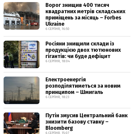
Ворог знищив 400 тисяч
квадратних метрів складських
приміщень за місяць – Forbes
Ukraine
6 СЕРПНЯ, 16:50
Росіяни знищили склади із
продукцією двох тютюнових
гігантів: чи буде дефіцит
6 СЕРПНЯ, 18:04
Електроенергія
розподілятиметься за новим
принципом – Шмигаль
6 СЕРПНЯ, 18:23
Путін змусив Центральний банк
знизити базову ставку –
Bloomberg
6 СЕРПНЯ, 15:07