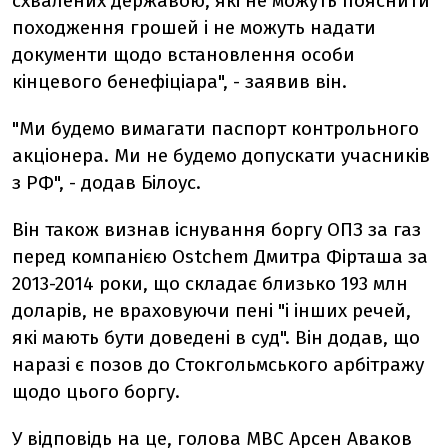
схвалених державою, які не можуть пояснити
походження грошей і не можуть надати
документи щодо встановлення особи
кінцевого бенефіціара", - заявив він.
"Ми будемо вимагати паспорт контрольного
акціонера. Ми не будемо допускати учасників
з РФ", - додав Білоус.
Він також визнав існування боргу ОПЗ за газ
перед компанією Ostchem Дмитра Фірташа за
2013-2014 роки, що складає близько 193 млн
доларів, не враховуючи пені "і інших речей,
які мають бути доведені в суд". Він додав, що
наразі є позов до Стокгольмського арбітражу
щодо цього боргу.
У відповідь на це, голова МВС Арсен Аваков