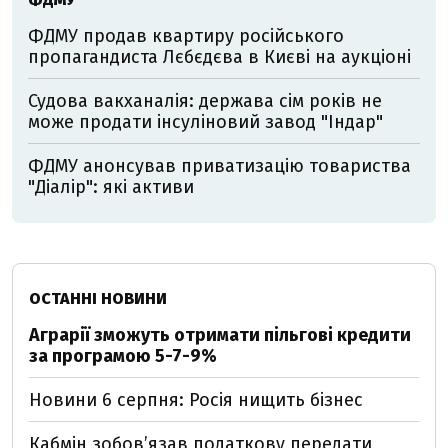
ФДМУ продав квартиру російського
пропагандиста Лєбєдєва в Києві на аукціоні
Судова вакханалія: держава сім років не
може продати інсуліновий завод "Індар"
ФДМУ анонсував приватизацію товариства
"Діалір": які активи
ОСТАННІ НОВИНИ
Аграрії зможуть отримати пільгові кредити
за програмою 5-7-9%
Новини 6 серпня: Росія нищить бізнес
Кабмін зобовʼязав податкову передати