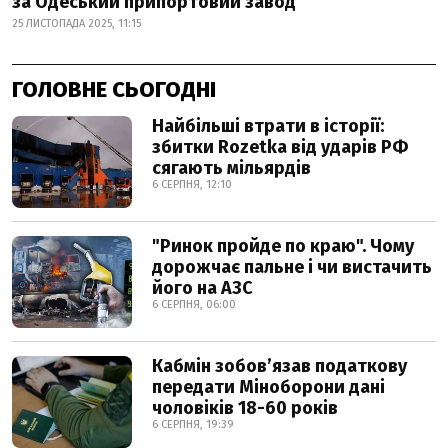
за Одеський припортовий завод
25 ЛИСТОПАДА 2025, 11:15
ГОЛОВНЕ СЬОГОДНІ
Найбільші втрати в історії:
збитки Rozetka від ударів РФ
сягають мільярдів
6 СЕРПНЯ, 12:10
"Ринок пройде по краю". Чому
дорожчає пальне і чи вистачить
його на АЗС
6 СЕРПНЯ, 06:00
Кабмін зобовʼязав податкову
передати Міноборони дані
чоловіків 18-60 років
6 СЕРПНЯ, 19:39