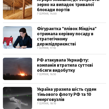
зерно на випадок тривалої
блокади портів
7 СЕРПНЯ, 14:00
Фігурантка "плівок Міндіча"
отримала керівну посаду в
стратегічному
держпідприємстві
7 СЕРПНЯ, 17:10
РФ атакувала Укрнафту:
компанія втратила суттєві
обсяги видобутку
7 СЕРПНЯ, 16:50
Україна уразила шість суден
тіньового флоту РФ та 10
енерговузлів
7 СЕРПНЯ, 18:10