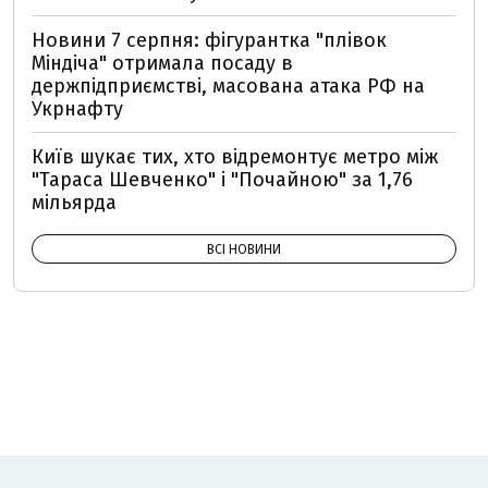
Новини 7 серпня: фігурантка "плівок
Міндіча" отримала посаду в
держпідприємстві, масована атака РФ на
Укрнафту
Київ шукає тих, хто відремонтує метро між
"Тараса Шевченко" і "Почайною" за 1,76
мільярда
ВСІ НОВИНИ