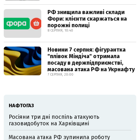
РФ знищила важливі склади
Фори: клієнти скаржаться на
порожні полиці
8 СЕРПНЯ, 10:40
Новини 7 серпня: фігурантка
"плівок Міндіча" отримала
посаду в держпідприємстві,
масована атака РФ на Укрнафту
7 СЕРПНЯ, 20:00
НАФТОГАЗ
Росіяни три дні поспіль атакують
газовидобуток на Харківщині
Масована атака РФ зупинила роботу