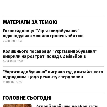
МАТЕРІАЛИ ЗА ТЕМОЮ
Експосадовиця "Укргазвидобування"
відшкодувала мільйон гривень збитків
24 ЛИПНЯ, 11:43
Колишнього посадовця "Укргазвидобування"
викрили на розтраті понад 62 мільйонів
24 ЧЕРВНЯ, 17:07
"Укргазвидобування" виграло суд у китайського
підрядника щодо ремонту свердловин
11 ТРАВНЯ, 17:15
ГОЛОВНЕ СЬОГОДНІ
Аграрії знайшли, де зберігати