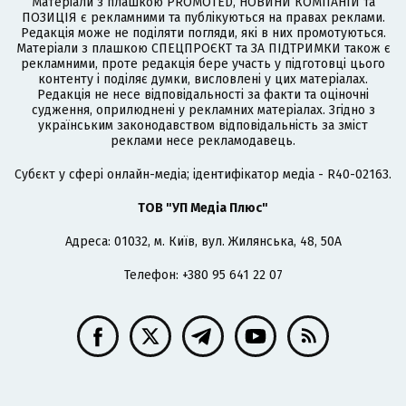
Матеріали з плашкою PROMOTED, НОВИНИ КОМПАНІЙ та
ПОЗИЦІЯ є рекламними та публікуються на правах реклами.
Редакція може не поділяти погляди, які в них промотуються.
Матеріали з плашкою СПЕЦПРОЄКТ та ЗА ПІДТРИМКИ також є
рекламними, проте редакція бере участь у підготовці цього
контенту і поділяє думки, висловлені у цих матеріалах.
Редакція не несе відповідальності за факти та оціночні
судження, оприлюднені у рекламних матеріалах. Згідно з
українським законодавством відповідальність за зміст
реклами несе рекламодавець.
Cубєкт у сфері онлайн-медіа; ідентифікатор медіа - R40-02163.
ТОВ "УП Медіа Плюс"
Адреса: 01032, м. Київ, вул. Жилянська, 48, 50А
Телефон: +380 95 641 22 07