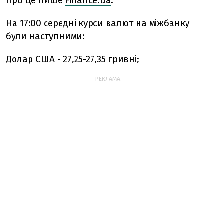
Про це пише
Finanсe.ua
.
На 17:00 середні курси валют на міжбанку
були наступними:
Долар США - 27,25-27,35 гривні;
РЕКЛАМА: