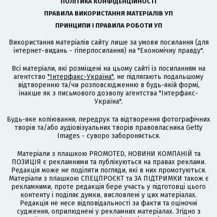
ПОЛІТИКА КОНФІДЕНЦІЙНОСТІ
ПРАВИЛА ВИКОРИСТАННЯ МАТЕРІАЛІВ УП
ПРИНЦИПИ І ПРАВИЛА РОБОТИ УП
Використання матеріалів сайту лише за умови посилання (для
інтернет-видань - гіперпосилання) на "Економічну правду".
Всі матеріали, які розміщені на цьому сайті із посиланням на
агентство
"Інтерфакс-Україна"
, не підлягають подальшому
відтворенню та/чи розповсюдженню в будь-якій формі,
інакше як з письмового дозволу агентства "Інтерфакс-
Україна".
Будь-яке копіювання, передрук та відтворення фотографічних
творів та/або аудіовізуальних творів правовласника Getty
Images - суворо забороняється.
Матеріали з плашкою PROMOTED, НОВИНИ КОМПАНІЙ та
ПОЗИЦІЯ є рекламними та публікуються на правах реклами.
Редакція може не поділяти погляди, які в них промотуються.
Матеріали з плашкою СПЕЦПРОЄКТ та ЗА ПІДТРИМКИ також є
рекламними, проте редакція бере участь у підготовці цього
контенту і поділяє думки, висловлені у цих матеріалах.
Редакція не несе відповідальності за факти та оціночні
судження, оприлюднені у рекламних матеріалах. Згідно з