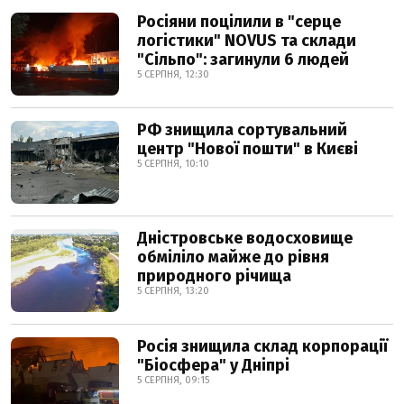
Росіяни поцілили в "серце
логістики" NOVUS та склади
"Сільпо": загинули 6 людей
5 СЕРПНЯ, 12:30
РФ знищила сортувальний
центр "Нової пошти" в Києві
5 СЕРПНЯ, 10:10
Дністровське водосховище
обміліло майже до рівня
природного річища
5 СЕРПНЯ, 13:20
Росія знищила склад корпорації
"Біосфера" у Дніпрі
5 СЕРПНЯ, 09:15