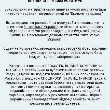
ПРИНЦИПИ І ПРАВИЛА РОБОТИ УП
Використання матеріалів сайту лише за умови посилання (для
інтернет-видань - гіперпосилання) на "Економічну правду".
Всі матеріали, які розміщені на цьому сайті із посиланням на
агентство
"Інтерфакс-Україна"
, не підлягають подальшому
відтворенню та/чи розповсюдженню в будь-якій формі,
інакше як з письмового дозволу агентства "Інтерфакс-
Україна".
Будь-яке копіювання, передрук та відтворення фотографічних
творів та/або аудіовізуальних творів правовласника Getty
Images - суворо забороняється.
Матеріали з плашкою PROMOTED, НОВИНИ КОМПАНІЙ та
ПОЗИЦІЯ є рекламними та публікуються на правах реклами.
Редакція може не поділяти погляди, які в них промотуються.
Матеріали з плашкою СПЕЦПРОЄКТ та ЗА ПІДТРИМКИ також є
рекламними, проте редакція бере участь у підготовці цього
контенту і поділяє думки, висловлені у цих матеріалах.
Редакція не несе відповідальності за факти та оціночні
судження, оприлюднені у рекламних матеріалах. Згідно з
українським законодавством відповідальність за зміст
реклами несе рекламодавець.