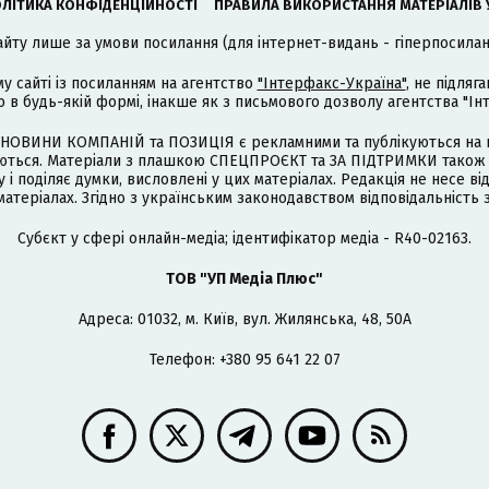
ЛІТИКА КОНФІДЕНЦІЙНОСТІ
ПРАВИЛА ВИКОРИСТАННЯ МАТЕРІАЛІВ 
айту лише за умови посилання (для інтернет-видань - гіперпосиланн
му сайті із посиланням на агентство
"Інтерфакс-Україна"
, не підля
 будь-якій формі, інакше як з письмового дозволу агентства "Ін
НОВИНИ КОМПАНІЙ та ПОЗИЦІЯ є рекламними та публікуються на п
туються. Матеріали з плашкою СПЕЦПРОЄКТ та ЗА ПІДТРИМКИ також
 і поділяє думки, висловлені у цих матеріалах. Редакція не несе ві
атеріалах. Згідно з українським законодавством відповідальність 
Cубєкт у сфері онлайн-медіа; ідентифікатор медіа - R40-02163.
ТОВ "УП Медіа Плюс"
Адреса: 01032, м. Київ, вул. Жилянська, 48, 50А
Телефон: +380 95 641 22 07