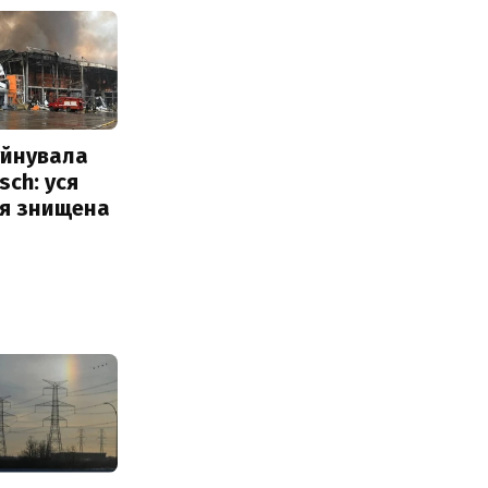
уйнувала
sch: уся
ія знищена