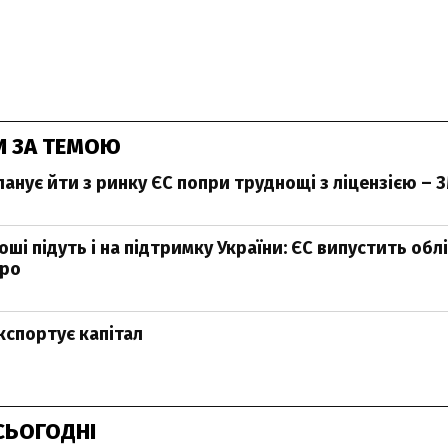
И ЗА ТЕМОЮ
ланує йти з ринку ЄС попри труднощі з ліцензією – 
ші підуть і на підтримку України: ЄС випустить облі
вро
кспортує капітал
СЬОГОДНІ