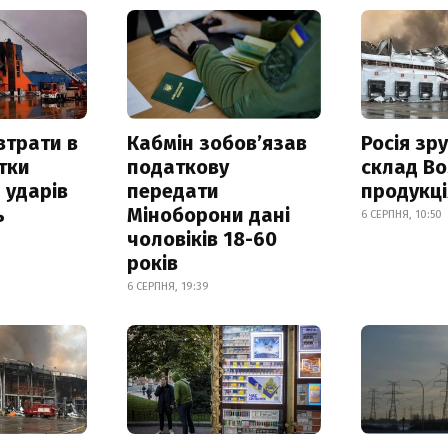
втрати в
Кабмін зобовʼязав
Росія зр
итки
податкову
склад Bo
 ударів
передати
продукц
ь
Міноборони дані
6 СЕРПНЯ, 10:50
чоловіків 18-60
років
6 СЕРПНЯ, 19:39