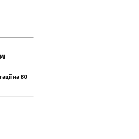
ЗМІ
гації на 80