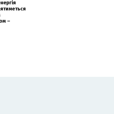
нергія
лятиметься
м
ом –
ь