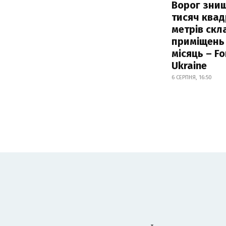
Ворог зни
тисяч ква
метрів скл
приміщень
місяць – F
Ukraine
6 СЕРПНЯ, 16:50