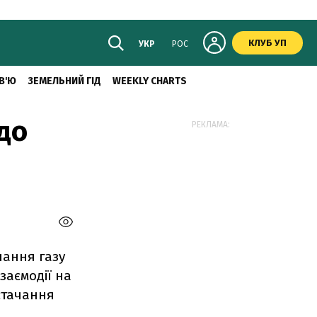
КЛУБ УП
УКР
РОС
В'Ю
ЗЕМЕЛЬНИЙ ГІД
WEEKLY CHARTS
до
РЕКЛАМА:
чання газу
заємодії на
стачання