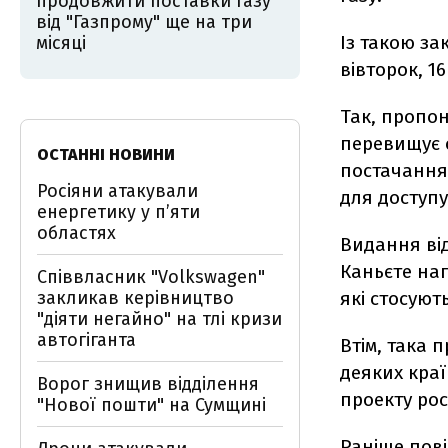
продовжити поставки газу
від "Газпрому" ще на три
Із такою за
місяці
вівторок, 1
Так, пропон
перевищує о
ОСТАННІ НОВИНИ
постачання 
Росіяни атакували
для доступу
енергетику у пʼяти
областях
Видання від
Каньєте наг
Співвласник "Volkswagen"
закликав керівництво
які стосуют
"діяти негайно" на тлі кризи
автогіганта
Втім, така 
деяких краї
Ворог знищив відділення
проекту рос
"Нової пошти" на Сумщині
Раніше пов