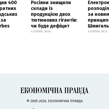
щив 400
Росіяни знищили
Електрое
дратних
склади із
розподі
адських
продукцією двох
за нови
 за
тютюнових гігантів:
принцип
orbes
чи буде дефіцит
Шмигал
6 СЕРПНЯ, 18:04
6 СЕРПНЯ, 18:23
© 2005-2026, ЕКОНОМІЧНА ПРАВДА