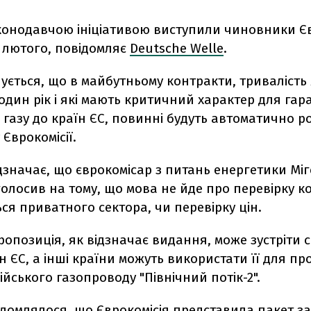
конодавчою ініціативою виступили чиновники Євр
6 лютого, повідомляє
Deutsche Welle
.
ується, що в майбутньому контракти, тривалість
дин рік і які мають критичний характер для гара
газу до країн ЄС, повинні будуть автоматично 
 Єврокомісії.
значає, що єврокомісар з питань енергетики Міг
олосив на тому, що мова не йде про перевірку ко
ься приватного сектора, чи перевірку цін.
пропозиція, як відзначає видання, може зустріти 
н ЄС, а інші країни можуть використати її для про
ійського газопроводу "Північний потік-2".
ідомлялося, що
Єврокомісія представила пакет за