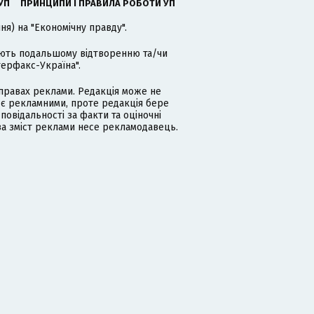
УП
ПРИНЦИПИ І ПРАВИЛА РОБОТИ УП
я) на "Економічну правду".
гають подальшому відтворенню та/чи
терфакс-Україна".
равах реклами. Редакція може не
 є рекламними, проте редакція бере
дповідальності за факти та оціночні
за зміст реклами несе рекламодавець.