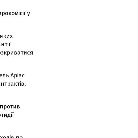
окомісії у
 яких
нтії
розкриватися
ель Аріас
нтрактів,
спротив
тидії
ходів
по