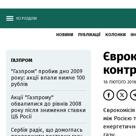
УСІ РОЗДІЛИ
НОВИНИ
ПУБЛІКАЦІЇ
КОЛОНКИ
ІН
Єврок
ГАЗПРОМ
контр
"Газпром" пробив дно 2009
року: акції впали нижче 100
16 ЛЮТОГО 2016,
рублів
Акції "Газпрому"
обвалилися до рівнів 2008
Єврокомісія
року після зниження ставки
ЦБ Росії
між Росією 
енергетичн
Сербія радіє, що домоглась
газу.