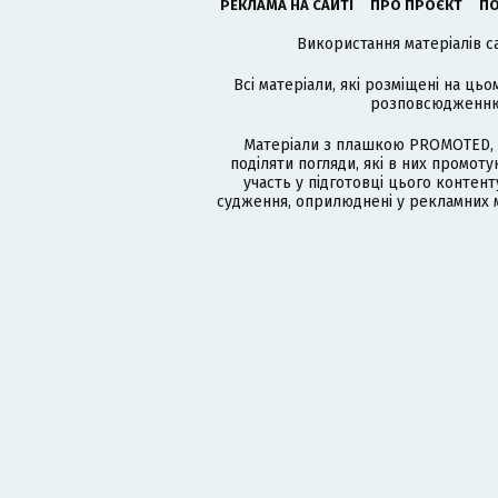
РЕКЛАМА НА САЙТІ
ПРО ПРОЄКТ
ПО
Використання матеріалів с
Всі матеріали, які розміщені на цьо
розповсюдженню в
Матеріали з плашкою PROMOTED, 
поділяти погляди, які в них промо
участь у підготовці цього контенту
судження, оприлюднені у рекламних м