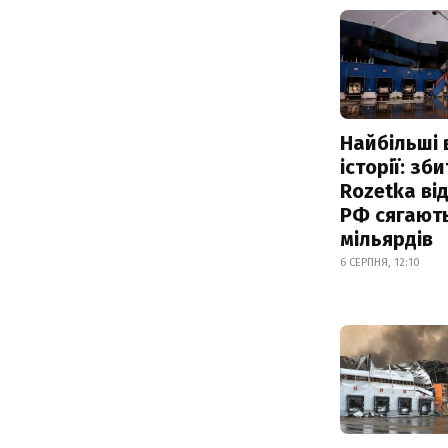
Найбільші 
історії: зб
Rozetka від
РФ сягают
мільярдів
6 СЕРПНЯ, 12:10