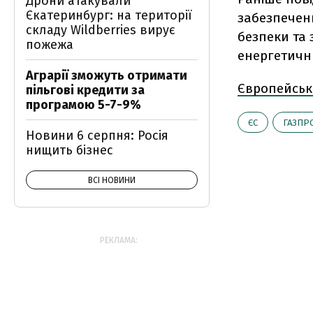
Дрони атакували
Єкатеринбург: на території
забезпечен
складу Wildberries вирує
безпеки та
пожежа
енергетичн
Аграрії зможуть отримати
Європейськ
пільгові кредити за
програмою 5-7-9%
ЄС
ГАЗПР
Новини 6 серпня: Росія
нищить бізнес
ВСІ НОВИНИ
РЕКЛАМА: