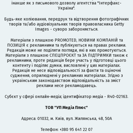
інакше як з письмового дозволу агентства "Інтерфакс-
Україна".
Будь-яке копіювання, передрук та відтворення фотографічних
творів та/або аудіовізуальних творів правовласника Getty
Images - суворо забороняється.
Матеріали з плашкою PROMOTED, НОВИНИ КОМПАНІЙ та
ПОЗИЦІЯ є рекламними та публікуються на правах реклами.
Редакція може не поділяти погляди, які в них промотуються.
Матеріали з плашкою СПЕЦПРОЄКТ та ЗА ПІДТРИМКИ також є
рекламними, проте редакція бере участь у підготовці цього
контенту і поділяє думки, висловлені у цих матеріалах.
Редакція не несе відповідальності за факти та оціночні
судження, оприлюднені у рекламних матеріалах. Згідно з
українським законодавством відповідальність за зміст
реклами несе рекламодавець.
Cубєкт у сфері онлайн-медіа; ідентифікатор медіа - R40-02163.
ТОВ "УП Медіа Плюс"
Адреса: 01032, м. Київ, вул. Жилянська, 48, 50А
Телефон: +380 95 641 22 07