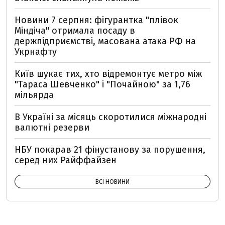
Новини 7 серпня: фігурантка "плівок
Міндіча" отримала посаду в
держпідприємстві, масована атака РФ на
Укрнафту
Київ шукає тих, хто відремонтує метро між
"Тараса Шевченко" і "Почайною" за 1,76
мільярда
В Україні за місяць скоротилися міжнародні
валютні резерви
НБУ покарав 21 фінустанову за порушення,
серед них Райффайзен
ВСІ НОВИНИ