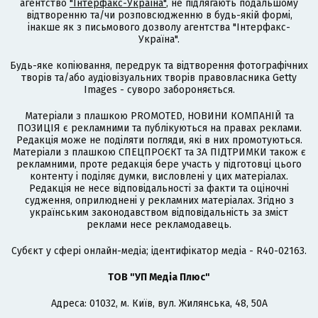
агентство
"Інтерфакс-Україна"
, не підлягають подальшому
відтворенню та/чи розповсюдженню в будь-якій формі,
інакше як з письмового дозволу агентства "Інтерфакс-
Україна".
Будь-яке копіювання, передрук та відтворення фотографічних
творів та/або аудіовізуальних творів правовласника Getty
Images - суворо забороняється.
Матеріали з плашкою PROMOTED, НОВИНИ КОМПАНІЙ та
ПОЗИЦІЯ є рекламними та публікуються на правах реклами.
Редакція може не поділяти погляди, які в них промотуються.
Матеріали з плашкою СПЕЦПРОЄКТ та ЗА ПІДТРИМКИ також є
рекламними, проте редакція бере участь у підготовці цього
контенту і поділяє думки, висловлені у цих матеріалах.
Редакція не несе відповідальності за факти та оціночні
судження, оприлюднені у рекламних матеріалах. Згідно з
українським законодавством відповідальність за зміст
реклами несе рекламодавець.
Cубєкт у сфері онлайн-медіа; ідентифікатор медіа - R40-02163.
ТОВ "УП Медіа Плюс"
Адреса: 01032, м. Київ, вул. Жилянська, 48, 50А