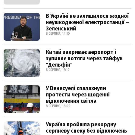
В Україні не залишилося жодної
неушкодженої електростанції –
Зеленський
8 СЕРПНЯ, 14:10
Китай закриває аеропорт і
зупиняє потяги через тайфун
"Дельфін"
8 СЕРПНЯ, 17:10
У Венесуелі спалахнули
протести через щоденні
відключення світла
8 СЕРПНЯ, 18:00
Україна пройшла рекордну
серпневу спеку без відключень