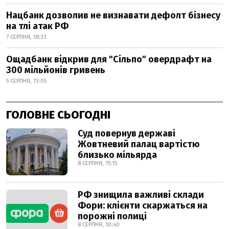
Нацбанк дозволив не визнавати дефолт бізнесу
на тлі атак РФ
7 СЕРПНЯ, 18:33
Ощадбанк відкрив для "Сільпо" овердрафт на
300 мільйонів гривень
5 СЕРПНЯ, 13:05
ГОЛОВНЕ СЬОГОДНІ
Суд повернув державі
Жовтневий палац вартістю
близько мільярда
8 СЕРПНЯ, 15:15
РФ знищила важливі склади
Фори: клієнти скаржаться на
порожні полиці
8 СЕРПНЯ, 10:40