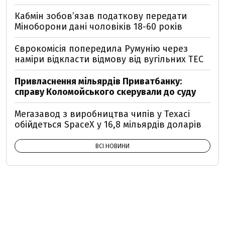
Кабмін зобовʼязав податкову передати
Міноборони дані чоловіків 18-60 років
Єврокомісія попередила Румунію через
наміри відкласти відмову від вугільних ТЕС
Привласнення мільярдів Приватбанку:
справу Коломойського скерували до суду
Мегазавод з виробництва чипів у Техасі
обійдеться SpaceX у 16,8 мільярдів доларів
ВСІ НОВИНИ