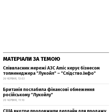
МАТЕРІАЛИ ЗА ТЕМОЮ
Співвласник мережі АЗС Amic керує бізнесом
топменеджера "Лукойл" – "Слідство.Інфо"
26 ЧЕРВНЯ, 13:03
Британія послабила фінансові обмеження
російському "Лукойлу"
20 ЧЕРВНЯ, 11:10
США вкотре продовжили дедлайн для продажу