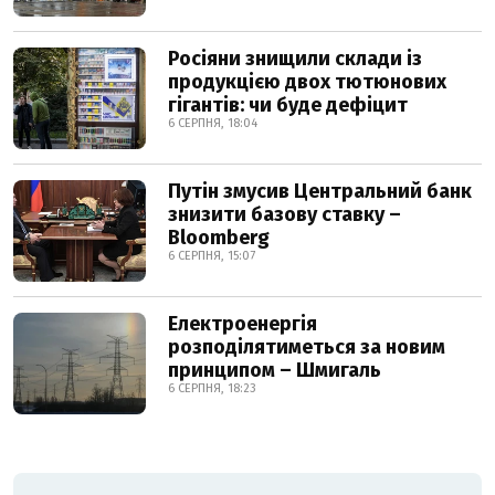
Росіяни знищили склади із
продукцією двох тютюнових
гігантів: чи буде дефіцит
6 СЕРПНЯ, 18:04
Путін змусив Центральний банк
знизити базову ставку –
Bloomberg
6 СЕРПНЯ, 15:07
Електроенергія
розподілятиметься за новим
принципом – Шмигаль
6 СЕРПНЯ, 18:23