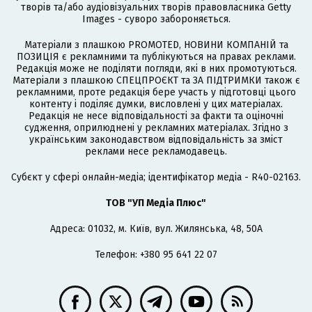
творів та/або аудіовізуальних творів правовласника Getty
Images - суворо забороняється.
Матеріали з плашкою PROMOTED, НОВИНИ КОМПАНІЙ та
ПОЗИЦІЯ є рекламними та публікуються на правах реклами.
Редакція може не поділяти погляди, які в них промотуються.
Матеріали з плашкою СПЕЦПРОЄКТ та ЗА ПІДТРИМКИ також є
рекламними, проте редакція бере участь у підготовці цього
контенту і поділяє думки, висловлені у цих матеріалах.
Редакція не несе відповідальності за факти та оціночні
судження, оприлюднені у рекламних матеріалах. Згідно з
українським законодавством відповідальність за зміст
реклами несе рекламодавець.
Cубєкт у сфері онлайн-медіа; ідентифікатор медіа - R40-02163.
ТОВ "УП Медіа Плюс"
Адреса: 01032, м. Київ, вул. Жилянська, 48, 50А
Телефон: +380 95 641 22 07