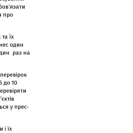
бов’язати
я про
та їх
нес один
один раз на
перевірок
 до 10
еревіряти
’єктів
ься у прес-
 і їх