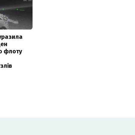
уразила
ден
о флоту
злів