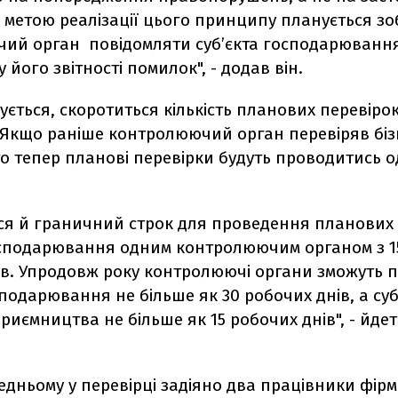
 метою реалізації цього принципу планується зо
ий орган повідомляти суб’єкта господарюванн
 його звітності помилок", - додав він.
ється, скоротиться кількість планових перевірок 
. Якщо раніше контролюючий орган перевіряв біз
 то тепер планові перевірки будуть проводитись 
ся й граничний строк для проведення планових 
господарювання одним контролюючим органом з 15
ів. Упродовж року контролюючі органи зможуть п
сподарювання не більше як 30 робочих днів, а суб
риємництва не більше як 15 робочих днів", - йдет
едньому у перевірці задіяно два працівники фірми