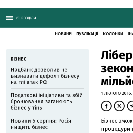
УСІ РОЗДІЛИ
НОВИНИ
ПУБЛІКАЦІЇ
КОЛОНКИ
ІН
Лібер
БІЗНЕС
зекон
Нацбанк дозволив не
визнавати дефолт бізнесу
мільй
на тлі атак РФ
1 ЛЮТОГО 2016, 
Податкові ініціативи та збій
бронювання заганяють
бізнес у тінь
Бізнес змож
Новини 6 серпня: Росія
нищить бізнес
процедури 