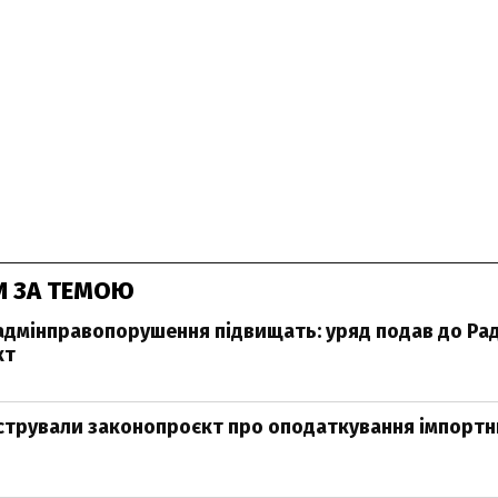
И ЗА ТЕМОЮ
дмінправопорушення підвищать: уряд подав до Ра
кт
єстрували законопроєкт про оподаткування імпортн