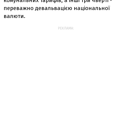
комунальних тарифів, а інші три чверті -
переважно девальвацією національної
валюти.
РЕКЛАМА: