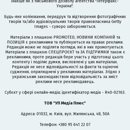
інакше як з письмового дозволу агентства "Інтерфакс-
Україна".
Будь-яке копіювання, передрук та відтворення фотографічних
творів та/або аудіовізуальних творів правовласника Getty
Images - суворо забороняється.
Матеріали з плашкою PROMOTED, НОВИНИ КОМПАНІЙ та
ПОЗИЦІЯ є рекламними та публікуються на правах реклами.
Редакція може не поділяти погляди, які в них промотуються.
Матеріали з плашкою СПЕЦПРОЄКТ та ЗА ПІДТРИМКИ також є
рекламними, проте редакція бере участь у підготовці цього
контенту і поділяє думки, висловлені у цих матеріалах.
Редакція не несе відповідальності за факти та оціночні
судження, оприлюднені у рекламних матеріалах. Згідно з
українським законодавством відповідальність за зміст
реклами несе рекламодавець.
Cубєкт у сфері онлайн-медіа; ідентифікатор медіа - R40-02163.
ТОВ "УП Медіа Плюс"
Адреса: 01032, м. Київ, вул. Жилянська, 48, 50А
Телефон: +380 95 641 22 07