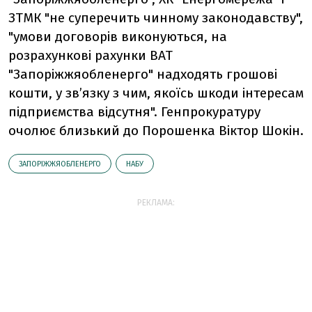
ЗТМК "не суперечить чинному законодавству",
"умови договорів виконуються, на
розрахункові рахунки ВАТ
"Запоріжжяобленерго" надходять грошові
кошти, у зв’язку з чим, якоїсь шкоди інтересам
підприємства відсутня". Генпрокуратуру
очолює близький до Порошенка Віктор Шокін.
ЗАПОРІЖЖЯОБЛЕНЕРГО
НАБУ
РЕКЛАМА: