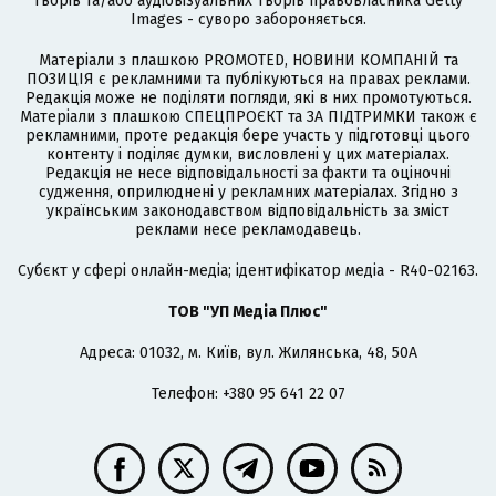
творів та/або аудіовізуальних творів правовласника Getty
Images - суворо забороняється.
Матеріали з плашкою PROMOTED, НОВИНИ КОМПАНІЙ та
ПОЗИЦІЯ є рекламними та публікуються на правах реклами.
Редакція може не поділяти погляди, які в них промотуються.
Матеріали з плашкою СПЕЦПРОЄКТ та ЗА ПІДТРИМКИ також є
рекламними, проте редакція бере участь у підготовці цього
контенту і поділяє думки, висловлені у цих матеріалах.
Редакція не несе відповідальності за факти та оціночні
судження, оприлюднені у рекламних матеріалах. Згідно з
українським законодавством відповідальність за зміст
реклами несе рекламодавець.
Cубєкт у сфері онлайн-медіа; ідентифікатор медіа - R40-02163.
ТОВ "УП Медіа Плюс"
Адреса: 01032, м. Київ, вул. Жилянська, 48, 50А
Телефон: +380 95 641 22 07