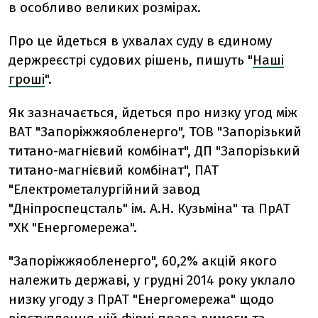
в особливо великих розмірах.
Про це йдеться в ухвалах суду в єдиному
держреєстрі судових рішень, пишуть "
Наші
гроші
".
Як зазначається, йдеться про низку угод між
ВАТ "Запоріжжяобленерго", ТОВ "Запорізький
титано-магнієвий комбінат", ДП "Запорізький
титано-магнієвий комбінат", ПАТ
"Електрометалургійний завод
"Дніпроспецсталь" ім. А.Н. Кузьміна" та ПрАТ
"ХК "Енергомережа".
"Запоріжжяобленерго", 60,2% акцій якого
належить державі, у грудні 2014 року уклало
низку угоду з ПрАТ "Енергомережа" щодо