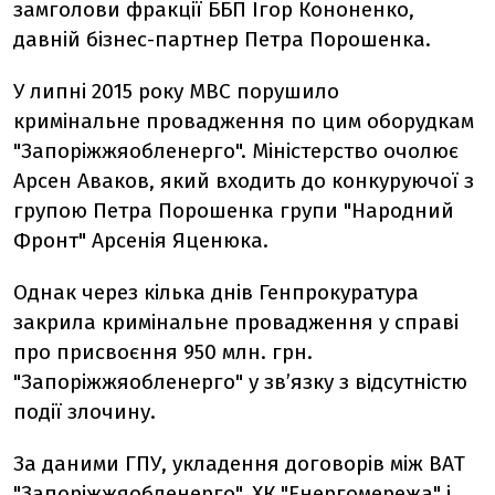
замголови фракції ББП Ігор Кононенко,
давній бізнес-партнер Петра Порошенка.
У липні 2015 року МВС порушило
кримінальне провадження по цим оборудкам
"Запоріжжяобленерго". Міністерство очолює
Арсен Аваков, який входить до конкуруючої з
групою Петра Порошенка групи "Народний
Фронт" Арсенія Яценюка.
Однак через кілька днів Генпрокуратура
закрила кримінальне провадження у справі
про присвоєння 950 млн. грн.
"Запоріжжяобленерго" у зв’язку з відсутністю
події злочину.
За даними ГПУ, укладення договорів між ВАТ
"Запоріжжяобленерго", ХК "Енергомережа" і