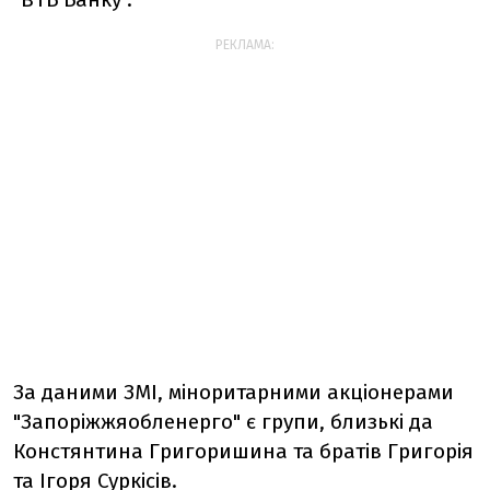
РЕКЛАМА:
За даними ЗМІ, міноритарними акціонерами
"Запоріжжяобленерго" є групи, близькі да
Констянтина Григоришина та братів Григорія
та Ігоря Суркісів.