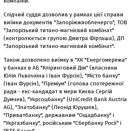
компаній.
Слідчий суддя дозволив у рамках цієї справи
виїмки документів "Запоріжжяобленерго", ТОВ
"Запорізький титано-магнієвий комбінат"
(контролюється групою Дмитра Фірташа), ДП
"Запорізький титано-магнієвий комбінат".
Також дозволено виїмку в "ХК "Енергомережа"
у банках в АБ "Кліринговий Дім" (власники
Юлія Львочкіна і Іван Фурсін), "Місто банку"
(Іван Фурсін), "Преміум" (голова спотережної
ради - екс-кандидат в мери Києва Сергій
Думчев), "Укрсоцбанку" (UniCredit Bank Austria
AG), "Златобанку" (Леонід Юрушев),
"Приватбанку", державним "Ощадбанку" і
"Укргазбанку", російським "Сбербанку Росії" і
"ВТБ Банку".