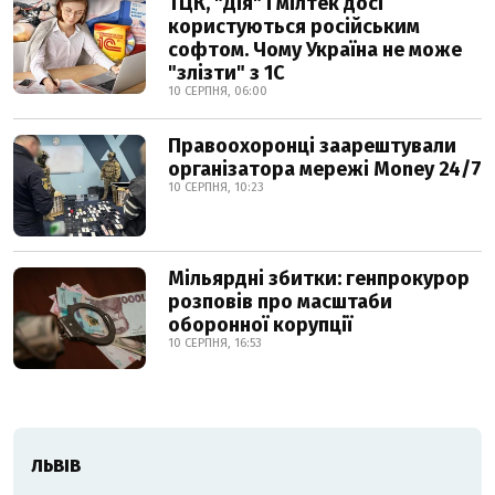
ТЦК, "Дія" і мілтек досі
користуються російським
софтом. Чому Україна не може
"злізти" з 1С
10 СЕРПНЯ, 06:00
Правоохоронці заарештували
організатора мережі Money 24/7
10 СЕРПНЯ, 10:23
Мільярдні збитки: генпрокурор
розповів про масштаби
оборонної корупції
10 СЕРПНЯ, 16:53
ЛЬВІВ