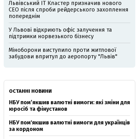
Львівський IT Кластер призначив нового
CEO після спроби рейдерського захоплення
попереднім
У Львові відкриють офіс залучення та
підтримки норвезького бізнесу
Міноборони виступило проти житлової
забудови впритул до аеропорту "Львів"
ОСТАННІ НОВИНИ
НБУ пом’якшив валютні вимоги: які зміни для
юросіб та фінустанов
НБУ пом'якшив валютні вимоги для українців
за кордоном