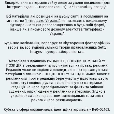
Використання матеріалів сайту лише за умови посилання (для
інтернет-видань - гіперпосилання) на "Економічну правду".
Всі матеріали, які розміщені на цьому сайті із посиланням на
агентство
"Інтерфакс-Україна"
, не підлягають подальшому
відтворенню та/чи розповсюдженню в будь-якій формі,
інакше як з письмового дозволу агентства "Інтерфакс-
Україна".
Будь-яке копіювання, передрук та відтворення фотографічних
творів та/або аудіовізуальних творів правовласника Getty
Images - суворо забороняється.
Матеріали з плашкою PROMOTED, НОВИНИ КОМПАНІЙ та
ПОЗИЦІЯ є рекламними та публікуються на правах реклами.
Редакція може не поділяти погляди, які в них промотуються.
Матеріали з плашкою СПЕЦПРОЄКТ та ЗА ПІДТРИМКИ також є
рекламними, проте редакція бере участь у підготовці цього
контенту і поділяє думки, висловлені у цих матеріалах.
Редакція не несе відповідальності за факти та оціночні
судження, оприлюднені у рекламних матеріалах. Згідно з
українським законодавством відповідальність за зміст
реклами несе рекламодавець.
Cубєкт у сфері онлайн-медіа; ідентифікатор медіа - R40-02163.