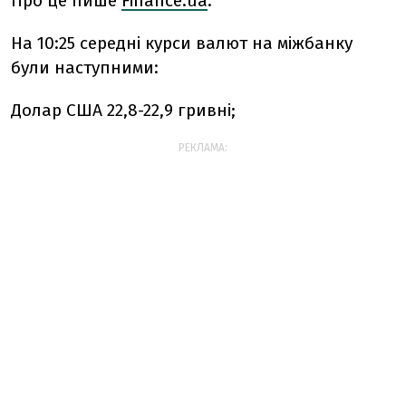
Про це пише
Finanсe.ua
.
На 10:25 середні курси валют на міжбанку
були наступними:
Долар США 22,8-22,9 гривні;
РЕКЛАМА: