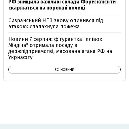
РФ знищила важливі склади Фори: клієнти
скаржаться на порожні полиці
Сизранський НПЗ знову опинився під
атакою: спалахнула пожежа
Новини 7 серпня: фігурантка "плівок
Міндіча" отримала посаду в
держпідприємстві, масована атака РФ на
Укрнафту
ВСІ НОВИНИ