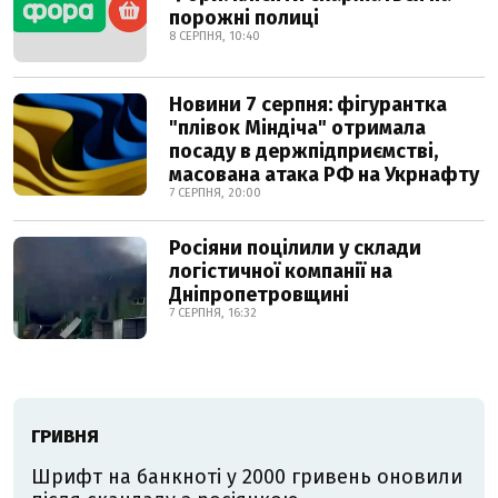
порожні полиці
8 СЕРПНЯ, 10:40
Новини 7 серпня: фігурантка
"плівок Міндіча" отримала
посаду в держпідприємстві,
масована атака РФ на Укрнафту
7 СЕРПНЯ, 20:00
Росіяни поцілили у склади
логістичної компанії на
Дніпропетровщині
7 СЕРПНЯ, 16:32
ГРИВНЯ
Шрифт на банкноті у 2000 гривень оновили