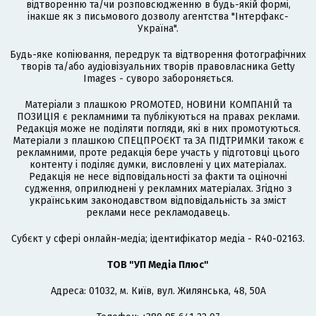
відтворенню та/чи розповсюдженню в будь-якій формі,
інакше як з письмового дозволу агентства "Інтерфакс-
Україна".
Будь-яке копіювання, передрук та відтворення фотографічних
творів та/або аудіовізуальних творів правовласника Getty
Images - суворо забороняється.
Матеріали з плашкою PROMOTED, НОВИНИ КОМПАНІЙ та
ПОЗИЦІЯ є рекламними та публікуються на правах реклами.
Редакція може не поділяти погляди, які в них промотуються.
Матеріали з плашкою СПЕЦПРОЄКТ та ЗА ПІДТРИМКИ також є
рекламними, проте редакція бере участь у підготовці цього
контенту і поділяє думки, висловлені у цих матеріалах.
Редакція не несе відповідальності за факти та оціночні
судження, оприлюднені у рекламних матеріалах. Згідно з
українським законодавством відповідальність за зміст
реклами несе рекламодавець.
Cубєкт у сфері онлайн-медіа; ідентифікатор медіа - R40-02163.
ТОВ "УП Медіа Плюс"
Адреса: 01032, м. Київ, вул. Жилянська, 48, 50А