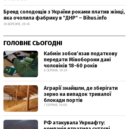
Бренд солодощів з України роками платив жінці,
яка очолила фабрику в "ДНР" – Bihus.info
26 БЕРЕЗНЯ, 20:45
ГОЛОВНЕ СЬОГОДНІ
Кабмін зобовʼязав податкову
передати Міноборони дані
чоловіків 18-60 років
6 СЕРПНЯ, 19:39
Аграрії знайшли, де зберігати
зерно на випадок тривалої
блокади портів
7 СЕРПНЯ, 14:00
РФ атакувала Укрнафту:
компанія втратила суттєві