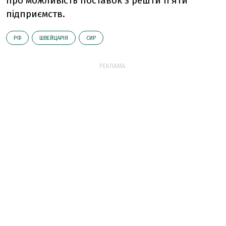
про можливість поставок з решти п'яти
підприємств.
РФ
ШВЕЙЦАРІЯ
СИР
РЕКЛАМА: