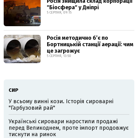
Росія знищила склад корпорації
"Біосфера" у Дніпрі
5 СЕРПНЯ, 09:15
Росія методично б’є по
Бортницькій станції аерації: чим
це загрожує
5 СЕРПНЯ, 13:50
СИР
У всьому винні кози. Історія сироварні
"Гарбузовий рай"
Українські сировари наростили продажі
перед Великоднем, проте імпорт продовжує
тиснути на ринок