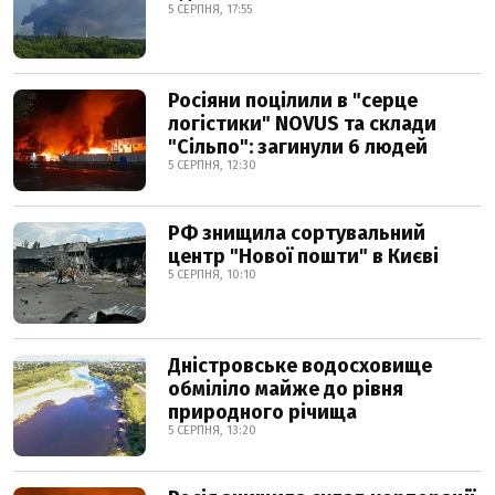
5 СЕРПНЯ, 17:55
Росіяни поцілили в "серце
логістики" NOVUS та склади
"Сільпо": загинули 6 людей
5 СЕРПНЯ, 12:30
РФ знищила сортувальний
центр "Нової пошти" в Києві
5 СЕРПНЯ, 10:10
Дністровське водосховище
обміліло майже до рівня
природного річища
5 СЕРПНЯ, 13:20