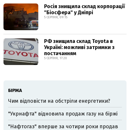
Росія знищила склад корпорації
"Біосфера" у Дніпрі
5 СЕРПНЯ, 09:15
РФ знищила склад Toyota в
Україні: можливі затримки з
постачанням
5 СЕРПНЯ, 17:20
БІРЖА
Чим відповісти на обстріли енергетики?
"Укрнафта" відновила продаж газу на біржі
"Нафтогаз" вперше за чотири роки продав