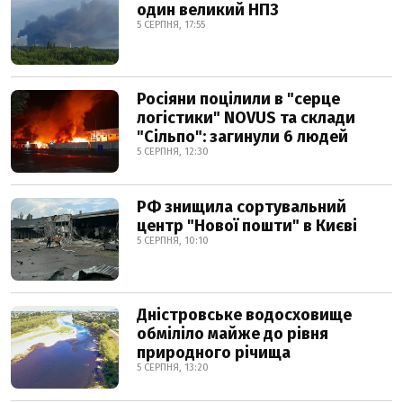
один великий НПЗ
5 СЕРПНЯ, 17:55
Росіяни поцілили в "серце
логістики" NOVUS та склади
"Сільпо": загинули 6 людей
5 СЕРПНЯ, 12:30
РФ знищила сортувальний
центр "Нової пошти" в Києві
5 СЕРПНЯ, 10:10
Дністровське водосховище
обміліло майже до рівня
природного річища
5 СЕРПНЯ, 13:20