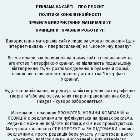
РЕКЛАМА НА САЙТІ
ПРО ПРОЄКТ
ПОЛІТИКА КОНФІДЕНЦІЙНОСТІ
ПРАВИЛА ВИКОРИСТАННЯ МАТЕРІАЛІВ УП
ПРИНЦИПИ І ПРАВИЛА РОБОТИ УП
Використання матеріалів сайту лише за умови посилання (для
інтернет-видань - гіперпосилання) на "Економічну правду".
Всі матеріали, які розміщені на цьому сайті із посиланням на
агентство
"Інтерфакс-Україна"
, не підлягають подальшому
відтворенню та/чи розповсюдженню в будь-якій формі,
інакше як з письмового дозволу агентства "Інтерфакс-
Україна".
Будь-яке копіювання, передрук та відтворення фотографічних
творів та/або аудіовізуальних творів правовласника Getty
Images - суворо забороняється.
Матеріали з плашкою PROMOTED, НОВИНИ КОМПАНІЙ та
ПОЗИЦІЯ є рекламними та публікуються на правах реклами.
Редакція може не поділяти погляди, які в них промотуються.
Матеріали з плашкою СПЕЦПРОЄКТ та ЗА ПІДТРИМКИ також є
рекламними, проте редакція бере участь у підготовці цього
контенту і поділяє думки, висловлені у цих матеріалах.