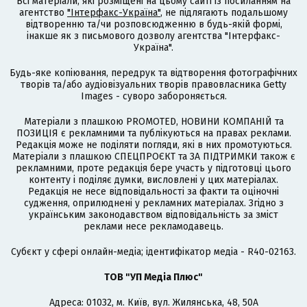
Всі матеріали, які розміщені на цьому сайті із посиланням на
агентство
"Інтерфакс-Україна"
, не підлягають подальшому
відтворенню та/чи розповсюдженню в будь-якій формі,
інакше як з письмового дозволу агентства "Інтерфакс-
Україна".
Будь-яке копіювання, передрук та відтворення фотографічних
творів та/або аудіовізуальних творів правовласника Getty
Images - суворо забороняється.
Матеріали з плашкою PROMOTED, НОВИНИ КОМПАНІЙ та
ПОЗИЦІЯ є рекламними та публікуються на правах реклами.
Редакція може не поділяти погляди, які в них промотуються.
Матеріали з плашкою СПЕЦПРОЄКТ та ЗА ПІДТРИМКИ також є
рекламними, проте редакція бере участь у підготовці цього
контенту і поділяє думки, висловлені у цих матеріалах.
Редакція не несе відповідальності за факти та оціночні
судження, оприлюднені у рекламних матеріалах. Згідно з
українським законодавством відповідальність за зміст
реклами несе рекламодавець.
Cубєкт у сфері онлайн-медіа; ідентифікатор медіа - R40-02163.
ТОВ "УП Медіа Плюс"
Адреса: 01032, м. Київ, вул. Жилянська, 48, 50А