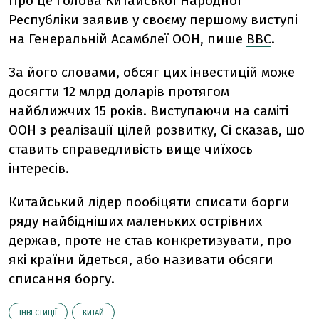
Про це голова Китайської Народної
Республіки заявив у своєму першому виступі
на Генеральній Асамблеї ООН, пише
BBC
.
За його словами, обсяг цих інвестицій може
досягти 12 млрд доларів протягом
найближчих 15 років. Виступаючи на саміті
ООН з реалізації цілей розвитку, Сі сказав, що
ставить справедливість вище чиїхось
інтересів.
Китайський лідер пообіцяти списати борги
ряду найбідніших маленьких острівних
держав, проте не став конкретизувати, про
які країни йдеться, або називати обсяги
списання боргу.
ІНВЕСТИЦІЇ
КИТАЙ