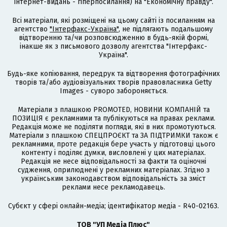
інтернет-видань - гіперпосилання) на "Економічну правду".
Всі матеріали, які розміщені на цьому сайті із посиланням на
агентство
"Інтерфакс-Україна"
, не підлягають подальшому
відтворенню та/чи розповсюдженню в будь-якій формі,
інакше як з письмового дозволу агентства "Інтерфакс-
Україна".
Будь-яке копіювання, передрук та відтворення фотографічних
творів та/або аудіовізуальних творів правовласника Getty
Images - суворо забороняється.
Матеріали з плашкою PROMOTED, НОВИНИ КОМПАНІЙ та
ПОЗИЦІЯ є рекламними та публікуються на правах реклами.
Редакція може не поділяти погляди, які в них промотуються.
Матеріали з плашкою СПЕЦПРОЄКТ та ЗА ПІДТРИМКИ також є
рекламними, проте редакція бере участь у підготовці цього
контенту і поділяє думки, висловлені у цих матеріалах.
Редакція не несе відповідальності за факти та оціночні
судження, оприлюднені у рекламних матеріалах. Згідно з
українським законодавством відповідальність за зміст
реклами несе рекламодавець.
Cубєкт у сфері онлайн-медіа; ідентифікатор медіа - R40-02163.
ТОВ "УП Медіа Плюс"