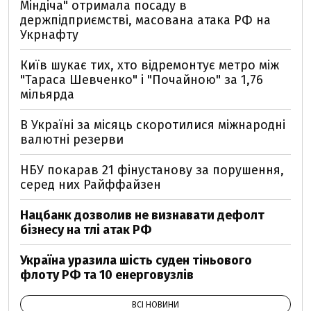
Міндіча" отримала посаду в
держпідприємстві, масована атака РФ на
Укрнафту
Київ шукає тих, хто відремонтує метро між
"Тараса Шевченко" і "Почайною" за 1,76
мільярда
В Україні за місяць скоротилися міжнародні
валютні резерви
НБУ покарав 21 фінустанову за порушення,
серед них Райффайзен
Нацбанк дозволив не визнавати дефолт
бізнесу на тлі атак РФ
Україна уразила шість суден тіньового
флоту РФ та 10 енерговузлів
ВСІ НОВИНИ