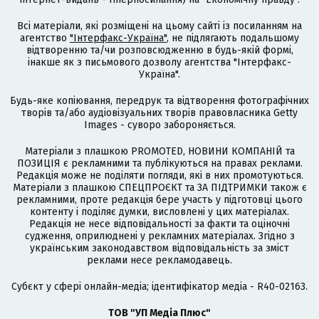
Всі матеріали, які розміщені на цьому сайті із посиланням на
агентство
"Інтерфакс-Україна"
, не підлягають подальшому
відтворенню та/чи розповсюдженню в будь-якій формі,
інакше як з письмового дозволу агентства "Інтерфакс-
Україна".
Будь-яке копіювання, передрук та відтворення фотографічних
творів та/або аудіовізуальних творів правовласника Getty
Images - суворо забороняється.
Матеріали з плашкою PROMOTED, НОВИНИ КОМПАНІЙ та
ПОЗИЦІЯ є рекламними та публікуються на правах реклами.
Редакція може не поділяти погляди, які в них промотуються.
Матеріали з плашкою СПЕЦПРОЄКТ та ЗА ПІДТРИМКИ також є
рекламними, проте редакція бере участь у підготовці цього
контенту і поділяє думки, висловлені у цих матеріалах.
Редакція не несе відповідальності за факти та оціночні
судження, оприлюднені у рекламних матеріалах. Згідно з
українським законодавством відповідальність за зміст
реклами несе рекламодавець.
Cубєкт у сфері онлайн-медіа; ідентифікатор медіа - R40-02163.
ТОВ "УП Медіа Плюс"