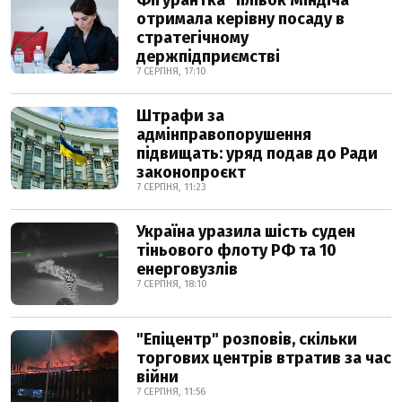
Фігурантка "плівок Міндіча"
отримала керівну посаду в
стратегічному
держпідприємстві
7 СЕРПНЯ, 17:10
Штрафи за
адмінправопорушення
підвищать: уряд подав до Ради
законопроєкт
7 СЕРПНЯ, 11:23
Україна уразила шість суден
тіньового флоту РФ та 10
енерговузлів
7 СЕРПНЯ, 18:10
"Епіцентр" розповів, скільки
торгових центрів втратив за час
війни
7 СЕРПНЯ, 11:56