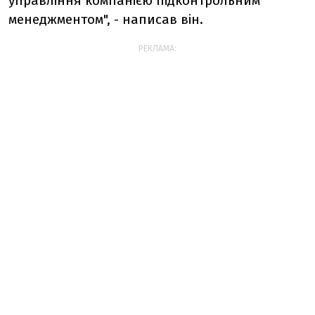
управління компанією підконтрольним
менеджментом", - написав він.
РЕКЛАМА: