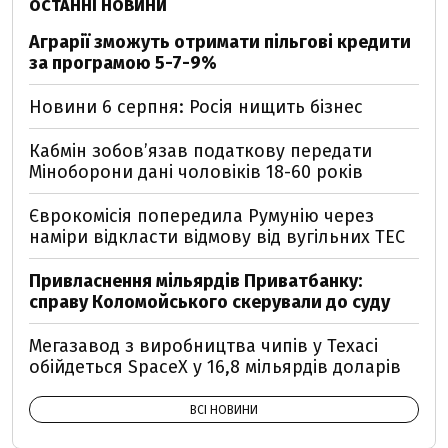
ОСТАННІ НОВИНИ
Аграрії зможуть отримати пільгові кредити
за програмою 5-7-9%
Новини 6 серпня: Росія нищить бізнес
Кабмін зобовʼязав податкову передати
Міноборони дані чоловіків 18-60 років
Єврокомісія попередила Румунію через
наміри відкласти відмову від вугільних ТЕС
Привласнення мільярдів Приватбанку:
справу Коломойського скерували до суду
Мегазавод з виробництва чипів у Техасі
обійдеться SpaceX у 16,8 мільярдів доларів
ВСІ НОВИНИ