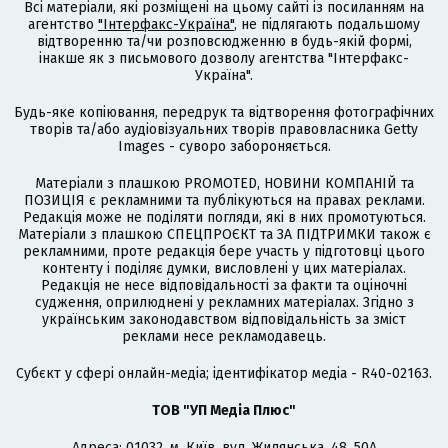
Всі матеріали, які розміщені на цьому сайті із посиланням на
агентство
"Інтерфакс-Україна"
, не підлягають подальшому
відтворенню та/чи розповсюдженню в будь-якій формі,
інакше як з письмового дозволу агентства "Інтерфакс-
Україна".
Будь-яке копіювання, передрук та відтворення фотографічних
творів та/або аудіовізуальних творів правовласника Getty
Images - суворо забороняється.
Матеріали з плашкою PROMOTED, НОВИНИ КОМПАНІЙ та
ПОЗИЦІЯ є рекламними та публікуються на правах реклами.
Редакція може не поділяти погляди, які в них промотуються.
Матеріали з плашкою СПЕЦПРОЄКТ та ЗА ПІДТРИМКИ також є
рекламними, проте редакція бере участь у підготовці цього
контенту і поділяє думки, висловлені у цих матеріалах.
Редакція не несе відповідальності за факти та оціночні
судження, оприлюднені у рекламних матеріалах. Згідно з
українським законодавством відповідальність за зміст
реклами несе рекламодавець.
Cубєкт у сфері онлайн-медіа; ідентифікатор медіа - R40-02163.
ТОВ "УП Медіа Плюс"
Адреса: 01032, м. Київ, вул. Жилянська, 48, 50А