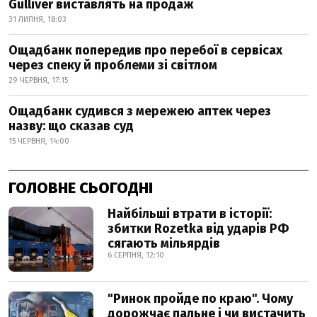
Gulliver виставлять на продаж
31 ЛИПНЯ, 18:03
Ощадбанк попередив про перебої в сервісах
через спеку й проблеми зі світлом
29 ЧЕРВНЯ, 17:15
Ощадбанк судився з мережею аптек через
назву: що сказав суд
15 ЧЕРВНЯ, 14:00
ГОЛОВНЕ СЬОГОДНІ
Найбільші втрати в історії:
збитки Rozetka від ударів РФ
сягають мільярдів
6 СЕРПНЯ, 12:10
"Ринок пройде по краю". Чому
дорожчає пальне і чи вистачить