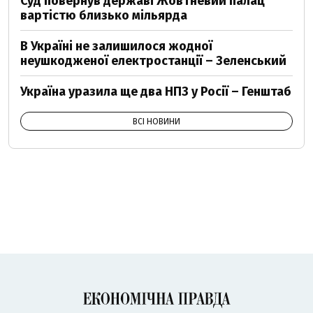
Суд повернув державі Жовтневий палац
вартістю близько мільярда
В Україні не залишилося жодної
неушкодженої електростанції – Зеленський
Україна уразила ще два НПЗ у Росії – Генштаб
ВСІ НОВИНИ