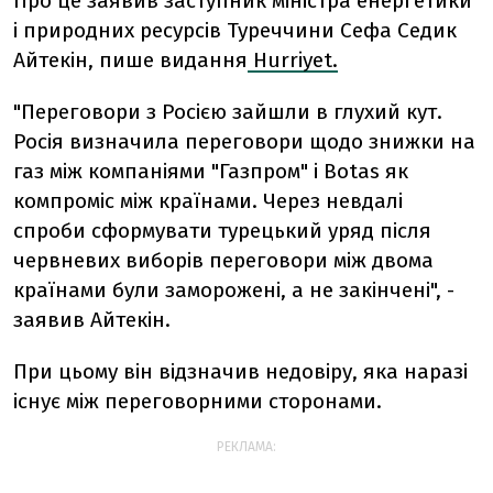
Про це заявив заступник міністра енергетики
і природних ресурсів Туреччини Сефа Седик
Айтекін, пише видання
Hurriyet.
"Переговори з Росією зайшли в глухий кут.
Росія визначила переговори щодо знижки на
газ між компаніями "Газпром" і Botas як
компроміс між країнами. Через невдалі
спроби сформувати турецький уряд після
червневих виборів переговори між двома
країнами були заморожені, а не закінчені", -
заявив Айтекін.
При цьому він відзначив недовіру, яка наразі
існує між переговорними сторонами.
РЕКЛАМА: