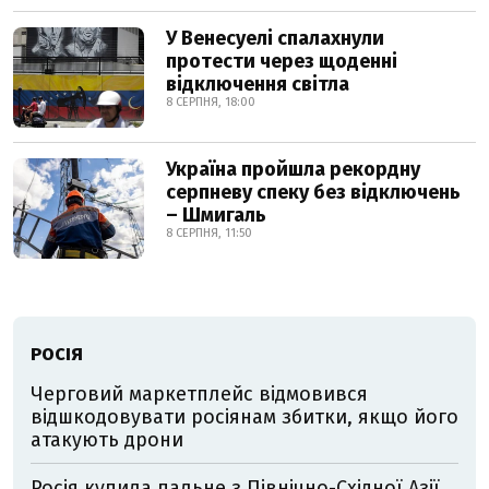
У Венесуелі спалахнули
протести через щоденні
відключення світла
8 СЕРПНЯ, 18:00
Україна пройшла рекордну
серпневу спеку без відключень
– Шмигаль
8 СЕРПНЯ, 11:50
РОСІЯ
Черговий маркетплейс відмовився
відшкодовувати росіянам збитки, якщо його
атакують дрони
Росія купила пальне з Північно-Східної Азії