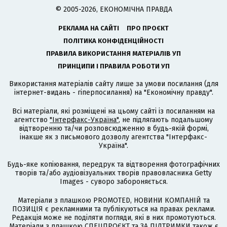
© 2005-2026, ЕКОНОМІЧНА ПРАВДА
РЕКЛАМА НА САЙТІ
ПРО ПРОЄКТ
ПОЛІТИКА КОНФІДЕНЦІЙНОСТІ
ПРАВИЛА ВИКОРИСТАННЯ МАТЕРІАЛІВ УП
ПРИНЦИПИ І ПРАВИЛА РОБОТИ УП
Використання матеріалів сайту лише за умови посилання (для
інтернет-видань - гіперпосилання) на "Економічну правду".
Всі матеріали, які розміщені на цьому сайті із посиланням на
агентство
"Інтерфакс-Україна"
, не підлягають подальшому
відтворенню та/чи розповсюдженню в будь-якій формі,
інакше як з письмового дозволу агентства "Інтерфакс-
Україна".
Будь-яке копіювання, передрук та відтворення фотографічних
творів та/або аудіовізуальних творів правовласника Getty
Images - суворо забороняється.
Матеріали з плашкою PROMOTED, НОВИНИ КОМПАНІЙ та
ПОЗИЦІЯ є рекламними та публікуються на правах реклами.
Редакція може не поділяти погляди, які в них промотуються.
Матеріали з плашкою СПЕЦПРОЄКТ та ЗА ПІДТРИМКИ також є