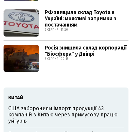
РФ знищила склад Toyota в
Україні: можливі затримки з
постачанням
5 СЕРПНЯ, 17:20
Росія знищила склад корпорації
"Біосфера" у Дніпрі
5 СЕРПНЯ, 09:15
КИТАЙ
США заборонили імпорт продукції 43
компаній з Китаю через примусову працю
уйгурів