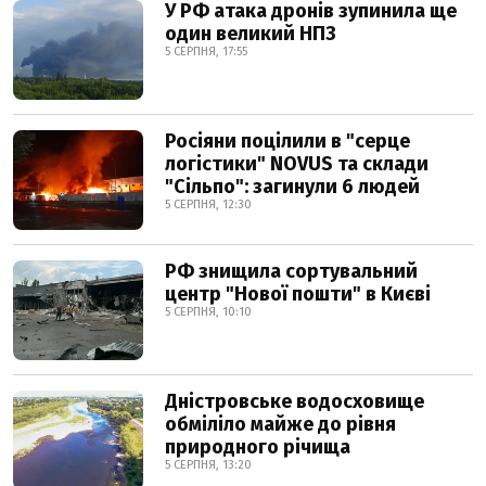
У РФ атака дронів зупинила ще
один великий НПЗ
5 СЕРПНЯ, 17:55
Росіяни поцілили в "серце
логістики" NOVUS та склади
"Сільпо": загинули 6 людей
5 СЕРПНЯ, 12:30
РФ знищила сортувальний
центр "Нової пошти" в Києві
5 СЕРПНЯ, 10:10
Дністровське водосховище
обміліло майже до рівня
природного річища
5 СЕРПНЯ, 13:20