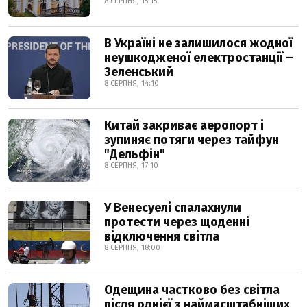
8 СЕРПНЯ, 15:15
В Україні не залишилося жодної
неушкодженої електростанції –
Зеленський
8 СЕРПНЯ, 14:10
Китай закриває аеропорт і
зупиняє потяги через тайфун
"Дельфін"
8 СЕРПНЯ, 17:10
У Венесуелі спалахнули
протести через щоденні
відключення світла
8 СЕРПНЯ, 18:00
Одещина частково без світла
після однієї з наймасштабніших