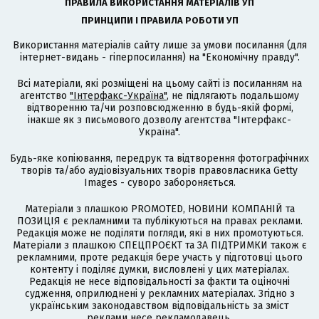
ПРАВИЛА ВИКОРИСТАННЯ МАТЕРІАЛІВ УП
ПРИНЦИПИ І ПРАВИЛА РОБОТИ УП
Використання матеріалів сайту лише за умови посилання (для
інтернет-видань - гіперпосилання) на "Економічну правду".
Всі матеріали, які розміщені на цьому сайті із посиланням на
агентство
"Інтерфакс-Україна"
, не підлягають подальшому
відтворенню та/чи розповсюдженню в будь-якій формі,
інакше як з письмового дозволу агентства "Інтерфакс-
Україна".
Будь-яке копіювання, передрук та відтворення фотографічних
творів та/або аудіовізуальних творів правовласника Getty
Images - суворо забороняється.
Матеріали з плашкою PROMOTED, НОВИНИ КОМПАНІЙ та
ПОЗИЦІЯ є рекламними та публікуються на правах реклами.
Редакція може не поділяти погляди, які в них промотуються.
Матеріали з плашкою СПЕЦПРОЄКТ та ЗА ПІДТРИМКИ також є
рекламними, проте редакція бере участь у підготовці цього
контенту і поділяє думки, висловлені у цих матеріалах.
Редакція не несе відповідальності за факти та оціночні
судження, оприлюднені у рекламних матеріалах. Згідно з
українським законодавством відповідальність за зміст
реклами несе рекламодавець.