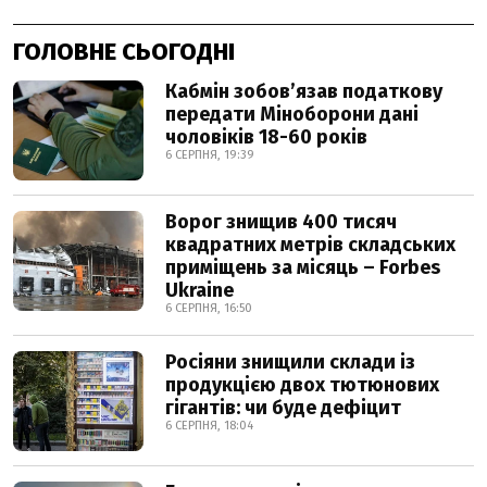
ГОЛОВНЕ СЬОГОДНІ
Кабмін зобовʼязав податкову
передати Міноборони дані
чоловіків 18-60 років
6 СЕРПНЯ, 19:39
Ворог знищив 400 тисяч
квадратних метрів складських
приміщень за місяць – Forbes
Ukraine
6 СЕРПНЯ, 16:50
Росіяни знищили склади із
продукцією двох тютюнових
гігантів: чи буде дефіцит
6 СЕРПНЯ, 18:04