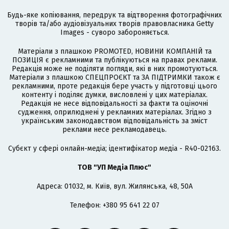
Будь-яке копіювання, передрук та відтворення фотографічних
творів та/або аудіовізуальних творів правовласника Getty
Images - суворо забороняється.
Матеріали з плашкою PROMOTED, НОВИНИ КОМПАНІЙ та
ПОЗИЦІЯ є рекламними та публікуються на правах реклами.
Редакція може не поділяти погляди, які в них промотуються.
Матеріали з плашкою СПЕЦПРОЄКТ та ЗА ПІДТРИМКИ також є
рекламними, проте редакція бере участь у підготовці цього
контенту і поділяє думки, висловлені у цих матеріалах.
Редакція не несе відповідальності за факти та оціночні
судження, оприлюднені у рекламних матеріалах. Згідно з
українським законодавством відповідальність за зміст
реклами несе рекламодавець.
Cубєкт у сфері онлайн-медіа; ідентифікатор медіа - R40-02163.
ТОВ "УП Медіа Плюс"
Адреса: 01032, м. Київ, вул. Жилянська, 48, 50А
Телефон: +380 95 641 22 07