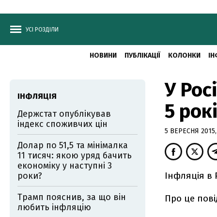
УСІ РОЗДІЛИ
НОВИНИ
ПУБЛІКАЦІЇ
КОЛОНКИ
ІН
У Рос
ІНФЛЯЦІЯ
5 рок
Держстат опублікував
індекс споживчих цін
5 ВЕРЕСНЯ 2015,
Долар по 51,5 та мінімалка
11 тисяч: якою уряд бачить
економіку у наступні 3
Інфляція в 
роки?
Трамп пояснив, за що він
Про це пові
любить інфляцію