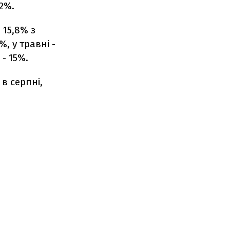
2%.
 15,8% з
%, у травні -
 - 15%.
в серпні,