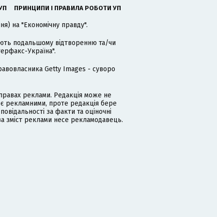
УП
ПРИНЦИПИ І ПРАВИЛА РОБОТИ УП
я) на "Економічну правду".
гають подальшому відтворенню та/чи
терфакс-Україна".
равовласника Getty Images - суворо
равах реклами. Редакція може не
 є рекламними, проте редакція бере
дповідальності за факти та оціночні
за зміст реклами несе рекламодавець.