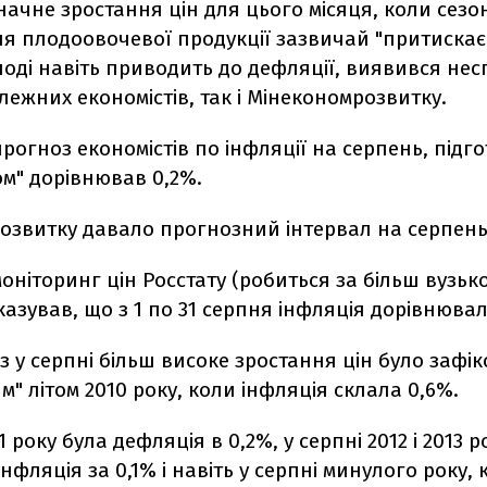
начне зростання цін для цього місяця, коли сезо
я плодоовочевої продукції зазвичай "притискає
іноді навіть приводить до дефляції, виявився не
лежних економістів, так і Мінекономрозвитку.
рогноз економістів по інфляції на серпень, підг
м" дорівнював 0,2%.
звитку давало прогнозний інтервал на серпень -
ніторинг цін Росстату (робиться за більш вузьк
казував, що з 1 по 31 серпня інфляція дорівнювал
з у серпні більш високе зростання цін було зафі
" літом 2010 року, коли інфляція склала 0,6%.
1 року була дефляція в 0,2%, у серпні 2012 і 2013 р
інфляція за 0,1% і навіть у серпні минулого року,