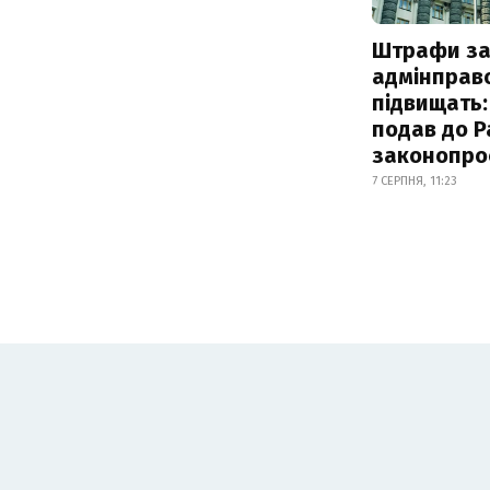
Штрафи з
адмінправ
підвищать:
подав до Р
законопро
7 СЕРПНЯ, 11:23