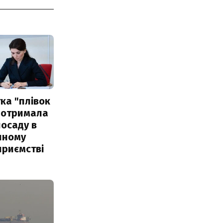
ка "плівок
 отримала
посаду в
чному
приємстві