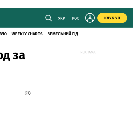
КЛУБ УП
УКР
РОС
В'Ю
WEEKLY CHARTS
ЗЕМЕЛЬНИЙ ГІД
рд за
РЕКЛАМА: