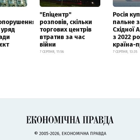
а
"Епіцентр"
Росія ку
опорушення
розповів, скільки
пальне з
 уряд
торгових центрів
Східної 
ади
втратив за час
з 2022 ро
єкт
війни
країна-
7 СЕРПНЯ, 11:56
7 СЕРПНЯ, 13:35
© 2005-2026, ЕКОНОМІЧНА ПРАВДА