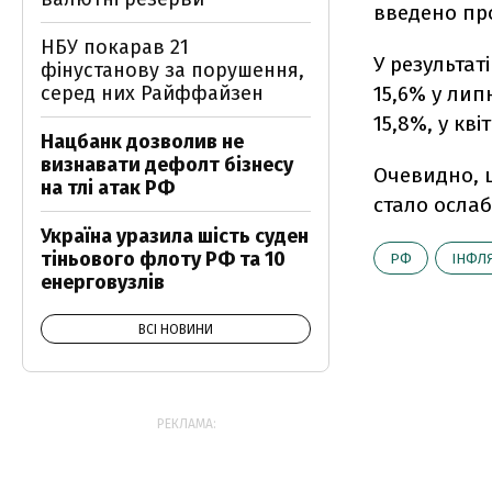
введено про
НБУ покарав 21
У результат
фінустанову за порушення,
серед них Райффайзен
15,6% у липн
15,8%, у квіт
Нацбанк дозволив не
визнавати дефолт бізнесу
Очевидно, 
на тлі атак РФ
стало осла
Україна уразила шість суден
тіньового флоту РФ та 10
РФ
ІНФЛ
енерговузлів
ВСІ НОВИНИ
РЕКЛАМА: