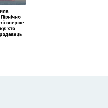
пила
 Північно-
Азії вперше
ку: хто
продавець