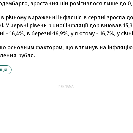
дембарго, зростання цін розігналося лише до 0,
і в річному вираженні інфляція в серпні зросла до
і. У червні рівень річної інфляції дорівнював 15,3
ні - 16,4%, в березні-16,9%, у лютому - 16,7%, у січні
що основним фактором, що вплинув на інфляцію 
блення рубля.
ЯЦІЯ
РЕКЛАМА: