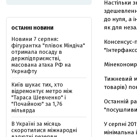
Настільки з
здешевленн
до нуля, а 
як для неза
ОСТАННІ НОВИНИ
Новини 7 серпня:
Консенсус-п
фігурантка "плівок Міндіча"
"Інтерфаксо
отримала посаду в
держпідприємстві,
Мінекономро
масована атака РФ на
Укрнафту
Тижневий мо
Київ шукає тих, хто
товарів) по
відремонтує метро між
"Тараса Шевченко" і
Останній ра
"Почайною" за 1,76
"посушливим
мільярда
В Україні за місяць
У серпні 201
скоротилися міжнародні
мінімальна 
валютні резерви