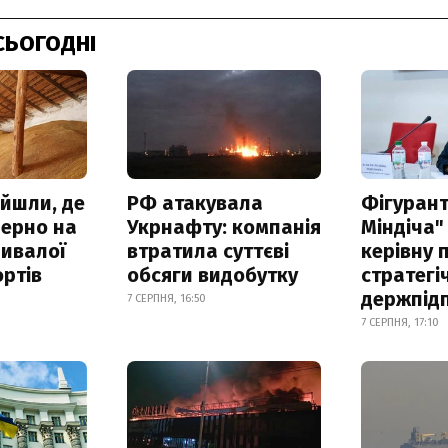
СЬОГОДНІ
айшли, де
РФ атакувала
Фігурант
зерно на
Укрнафту: компанія
Міндіча"
ривалої
втратила суттєві
керівну 
ртів
обсяги видобутку
стратегі
держпід
7 СЕРПНЯ, 16:50
7 СЕРПНЯ, 17:10