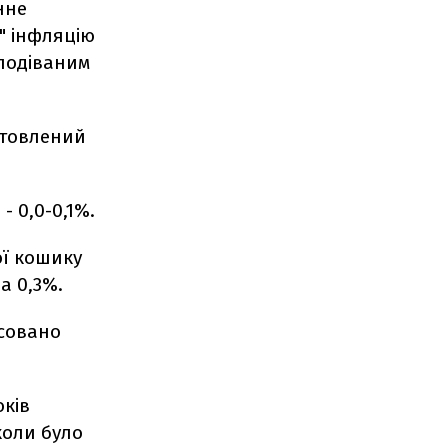
нне
" інфляцію
сподіваним
отовлений
 0,0-0,1%.
ої кошику
а 0,3%.
ксовано
оків
 коли було