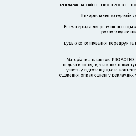
РЕКЛАМА НА САЙТІ
ПРО ПРОЄКТ
ПО
Використання матеріалів с
Всі матеріали, які розміщені на цьо
розповсюдженню в
Будь-яке копіювання, передрук та 
Матеріали з плашкою PROMOTED, 
поділяти погляди, які в них промо
участь у підготовці цього контенту
судження, оприлюднені у рекламних м