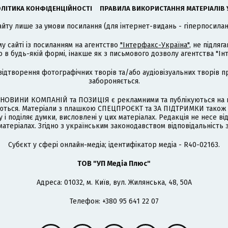
ЛІТИКА КОНФІДЕНЦІЙНОСТІ
ПРАВИЛА ВИКОРИСТАННЯ МАТЕРІАЛІВ 
айту лише за умови посилання (для інтернет-видань - гіперпосиланн
му сайті із посиланням на агентство
"Інтерфакс-Україна"
, не підля
 будь-якій формі, інакше як з письмового дозволу агентства "Ін
відтворення фотографічних творів та/або аудіовізуальних творів п
забороняється.
НОВИНИ КОМПАНІЙ та ПОЗИЦІЯ є рекламними та публікуються на п
туються. Матеріали з плашкою СПЕЦПРОЄКТ та ЗА ПІДТРИМКИ також
 і поділяє думки, висловлені у цих матеріалах. Редакція не несе ві
атеріалах. Згідно з українським законодавством відповідальність 
Cубєкт у сфері онлайн-медіа; ідентифікатор медіа - R40-02163.
ТОВ "УП Медіа Плюс"
Адреса: 01032, м. Київ, вул. Жилянська, 48, 50А
Телефон: +380 95 641 22 07