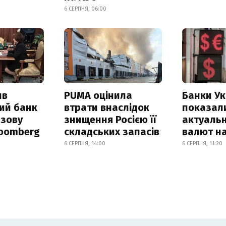
6 СЕРПНЯ, 06:00
ив
PUMA оцінила
Банки Ук
ий банк
втрати внаслідок
показал
азову
знищення Росією її
актуальн
loomberg
складських запасів
валют на
6 СЕРПНЯ, 14:00
6 СЕРПНЯ, 11:20