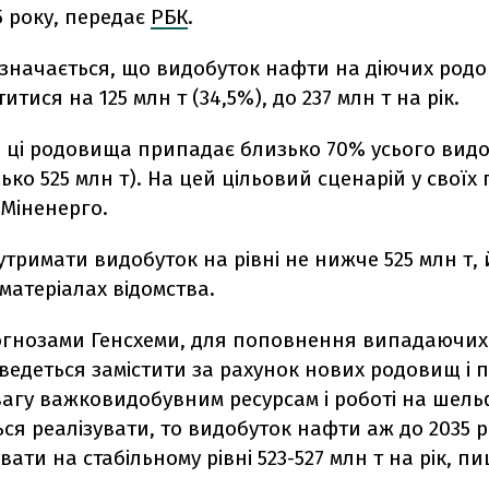
35 року, передає
РБК
.
зазначається, що видобуток нафти на діючих род
тися на 125 млн т (34,5%), до 237 млн т на рік.
і ці родовища припадає близько 70% усього видо
зько 525 млн т). На цей цільовий сценарій у своїх
 Міненерго.
утримати видобуток на рівні не нижче 525 млн т, 
матеріалах відомства.
рогнозами Генсхеми, для поповнення випадаючих
ведеться замістити за рахунок нових родовищ і 
вагу важковидобувним ресурсам і роботі на шель
ся реалізувати, то видобуток нафти аж до 2035 
вати на стабільному рівні 523-527 млн т на рік, п