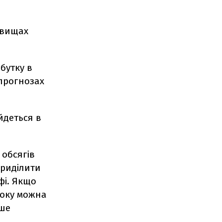
овищах
бутку в
 прогнозах
йдеться в
 обсягів
приділити
фі. Якщо
року можна
ише