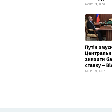
6 СЕРПНЯ, 12:10
Путін змус
Центральн
знизити б
ставку – B
6 СЕРПНЯ, 15:07