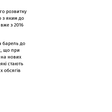
го розвитку
о з яким до
 вже з 2016
а барель до
є, що при
ина нових
 які стають
х обсягів