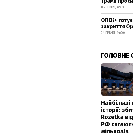
Трамп просив
8 ЧЕРВНЯ, 09:35
ОПЕК+ готує
закриття О
7 ЧЕРВНЯ, 14:00
ГОЛОВНЕ 
Найбільші 
історії: зб
Rozetka від
РФ сягают
мільярдів