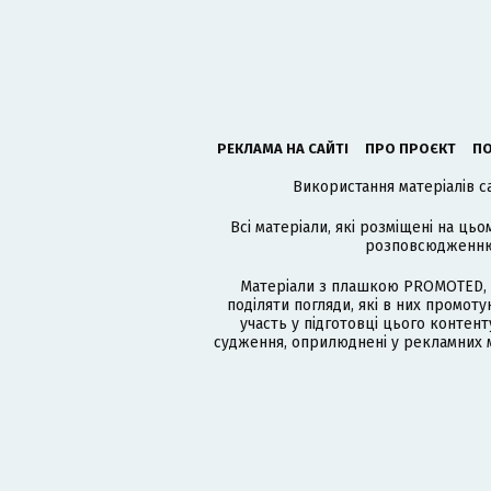
РЕКЛАМА НА САЙТІ
ПРО ПРОЄКТ
ПО
Використання матеріалів с
Всі матеріали, які розміщені на цьо
розповсюдженню в
Матеріали з плашкою PROMOTED, 
поділяти погляди, які в них промо
участь у підготовці цього контенту
судження, оприлюднені у рекламних м