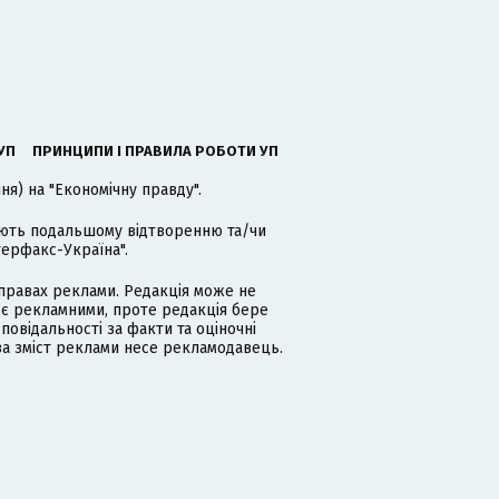
УП
ПРИНЦИПИ І ПРАВИЛА РОБОТИ УП
я) на "Економічну правду".
гають подальшому відтворенню та/чи
терфакс-Україна".
равах реклами. Редакція може не
 є рекламними, проте редакція бере
дповідальності за факти та оціночні
за зміст реклами несе рекламодавець.