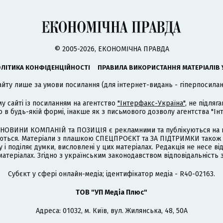
© 2005-2026, ЕКОНОМІЧНА ПРАВДА
ЛІТИКА КОНФІДЕНЦІЙНОСТІ
ПРАВИЛА ВИКОРИСТАННЯ МАТЕРІАЛІВ 
айту лише за умови посилання (для інтернет-видань - гіперпосиланн
му сайті із посиланням на агентство
"Інтерфакс-Україна"
, не підля
 будь-якій формі, інакше як з письмового дозволу агентства "Ін
НОВИНИ КОМПАНІЙ та ПОЗИЦІЯ є рекламними та публікуються на п
туються. Матеріали з плашкою СПЕЦПРОЄКТ та ЗА ПІДТРИМКИ також
 і поділяє думки, висловлені у цих матеріалах. Редакція не несе ві
атеріалах. Згідно з українським законодавством відповідальність 
Cубєкт у сфері онлайн-медіа; ідентифікатор медіа - R40-02163.
ТОВ "УП Медіа Плюс"
Адреса: 01032, м. Київ, вул. Жилянська, 48, 50А