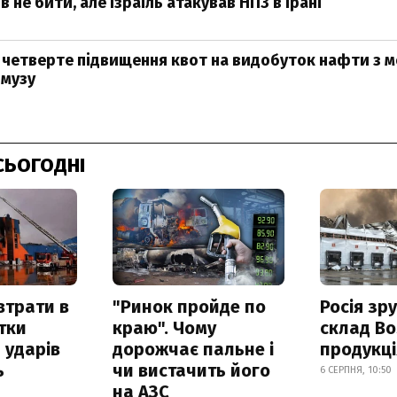
 не бити, але Ізраїль атакував НПЗ в Ірані
 четверте підвищення квот на видобуток нафти з 
рмузу
СЬОГОДНІ
втрати в
"Ринок пройде по
Росія зр
итки
краю". Чому
склад Bo
 ударів
дорожчає пальне і
продукц
ь
чи вистачить його
6 СЕРПНЯ, 10:50
на АЗС