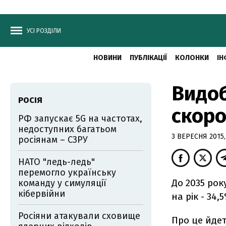
УСІ РОЗДІЛИ
НОВИНИ
ПУБЛІКАЦІЇ
КОЛОНКИ
ІН
Видоб
РОСІЯ
скоро
РФ запускає 5G на частотах,
недоступних багатьом
3 ВЕРЕСНЯ 2015,
росіянам – СЗРУ
НАТО "ледь-ледь"
перемогло українську
До 2035 рок
команду у симуляції
кібервійни
на рік - 34,
Росіяни атакували сховище
Про це йдет