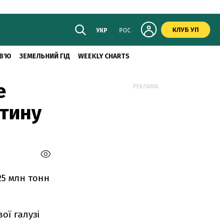
КЛУБ УП
УКР
РОС
В'Ю
ЗЕМЕЛЬНИЙ ГІД
WEEKLY CHARTS
е
РЕКЛАМА:
етину
25 млн тонн
ої галузі