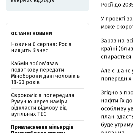
ядерних відходів
Росії до 20
У проекті 
може скороти
ОСТАННІ НОВИНИ
Зараз на вс
Новини 6 серпня: Росія
країні (бли
нищить бізнес
спирається
Кабмін зобовʼязав
податкову передати
Але є шанс 
Міноборони дані чоловіків
попередніх 
18-60 років
Згідно з п
Єврокомісія попередила
нафти їх до
Румунію через наміри
відкласти відмову від
особливу у
вугільних ТЕС
план вдасть
буде утриму
Привласнення мільярдів
видання.