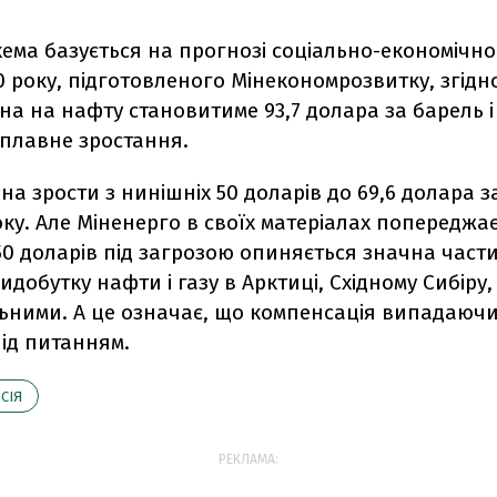
ема базується на прогнозі соціально-економічно
30 року, підготовленого Мінекономрозвитку, згідн
іна на нафту становитиме 93,7 долара за барель і
 плавне зростання.
а зрости з нинішніх 50 доларів до 69,6 долара з
оку. Але Міненерго в своїх матеріалах попереджа
50 доларів під загрозою опиняється значна част
видобутку нафти і газу в Арктиці, Східному Сибіру,
ьними. А це означає, що компенсація випадаючи
ід питанням.
СІЯ
РЕКЛАМА: