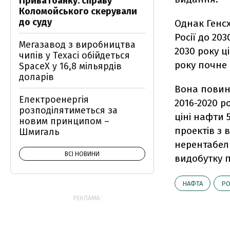
Приватбанку: справу
Коломойського скерували
до суду
Однак Генсх
Росії до 20
Мегазавод з виробництва
2030 року ц
чипів у Техасі обійдеться
року почне
SpaceX у 16,8 мільярдів
доларів
Вона повинн
Електроенергія
2016-2020 р
розподілятиметься за
ціні нафти 
новим принципом –
проектів з 
Шмигаль
нерентабел
ВСІ НОВИНИ
видобутку п
НАФТА
РО
РЕКЛАМА: