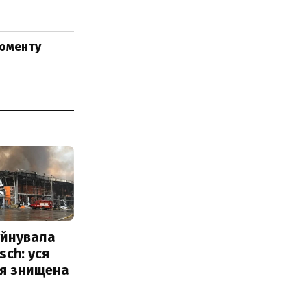
моменту
уйнувала
sch: уся
ія знищена