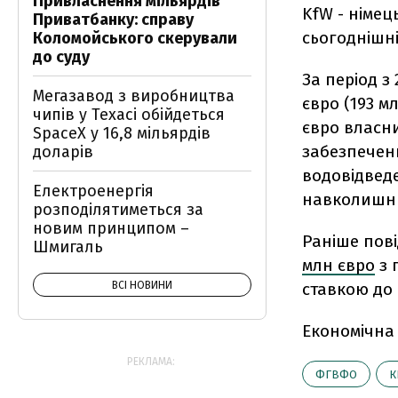
Привласнення мільярдів
KfW - німец
Приватбанку: справу
сьогоднішні
Коломойського скерували
до суду
За період з
Мегазавод з виробництва
євро (193 м
чипів у Техасі обійдеться
євро власни
SpaceX у 16,8 мільярдів
забезпечен
доларів
водовідведе
Електроенергія
навколишнь
розподілятиметься за
новим принципом –
Раніше пові
Шмигаль
млн євро
з 
ВСІ НОВИНИ
ставкою до 
Економічна
РЕКЛАМА:
ФГВФО
К