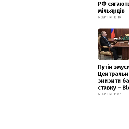
РФ сягают
мільярдів
6 СЕРПНЯ, 12:10
Путін змус
Центральн
знизити б
ставку – B
6 СЕРПНЯ, 15:07