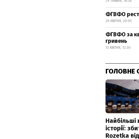
29 ТРАВНЯ, 16:26
ФГВФО рестр
20 КВІТНЯ, 20:05
ФГВФО за кв
гривень
13 КВІТНЯ, 12:30
ГОЛОВНЕ 
Найбільші 
історії: зб
Rozetka від