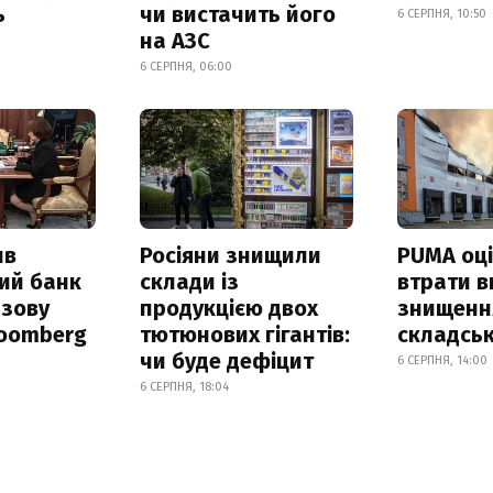
ь
чи вистачить його
6 СЕРПНЯ, 10:50
на АЗС
6 СЕРПНЯ, 06:00
ив
Росіяни знищили
PUMA оц
ий банк
склади із
втрати в
азову
продукцією двох
знищення
loomberg
тютюнових гігантів:
складськ
чи буде дефіцит
6 СЕРПНЯ, 14:00
6 СЕРПНЯ, 18:04