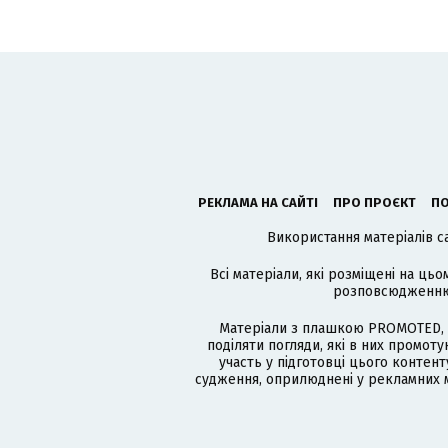
РЕКЛАМА НА САЙТІ
ПРО ПРОЄКТ
ПО
Використання матеріалів с
Всі матеріали, які розміщені на цьо
розповсюдженню в
Матеріали з плашкою PROMOTED, 
поділяти погляди, які в них промо
участь у підготовці цього контенту
судження, оприлюднені у рекламних м