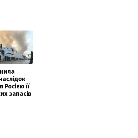
інила
наслідок
 Росією її
их запасів