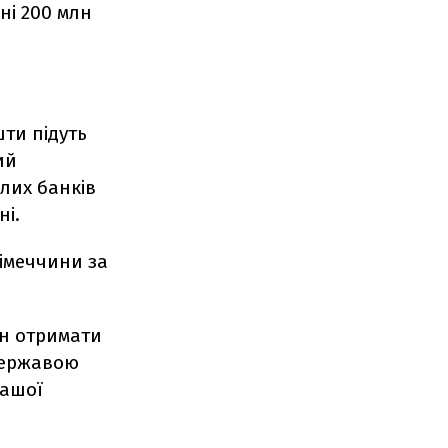
ні 200 млн
ти підуть
ий
ілих банків
ні.
Німеччини за
ян отримати
державою
нашої