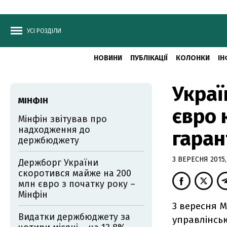
УСІ РОЗДІЛИ
НОВИНИ
ПУБЛІКАЦІЇ
КОЛОНКИ
ІН
Украї
МІНФІН
євро 
Мінфін звітував про
надходження до
гаран
держбюджету
3 ВЕРЕСНЯ 2015,
Держборг України
скоротився майже на 200
млн євро з початку року –
Мінфін
3 вересня М
Видатки держбюджету за
управлінсь