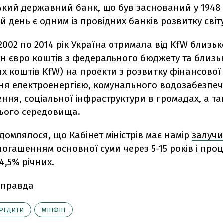
ький державний банк, що був заснований у 1948 
й день є одним із провідних банків розвитку світу
 2002 по 2014 рік Україна отримала від KfW близьк
лн євро коштів з федерального бюджету та близь
х коштів KfW) на проекти з розвитку фінансової
ня електроенергією, комунального водозабезпеч
ння, соціальної інфраструктури в громадах, а та
ого середовища.
домлялося, що Кабінет міністрів має намір
залучи
погашенням основної суми через 5-15 років і пр
4,5% річних.
 правда
РЕДИТИ
МІНФІН