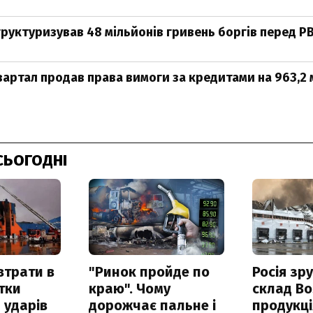
уктуризував 48 мільйонів гривень боргів перед Р
артал продав права вимоги за кредитами на 963,2 
СЬОГОДНІ
втрати в
"Ринок пройде по
Росія зр
итки
краю". Чому
склад Bo
 ударів
дорожчає пальне і
продукц