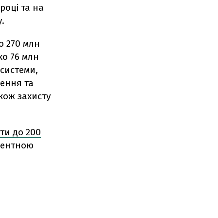
році та на
.
о 270 млн
ко 76 млн
 системи,
ення та
кож захисту
ти до 200
оцентною