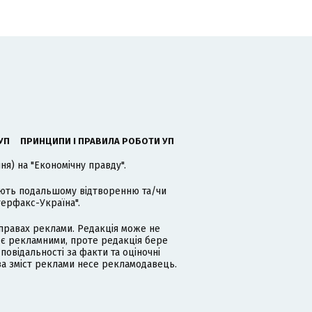
УП
ПРИНЦИПИ І ПРАВИЛА РОБОТИ УП
я) на "Економічну правду".
гають подальшому відтворенню та/чи
терфакс-Україна".
равах реклами. Редакція може не
 є рекламними, проте редакція бере
дповідальності за факти та оціночні
за зміст реклами несе рекламодавець.