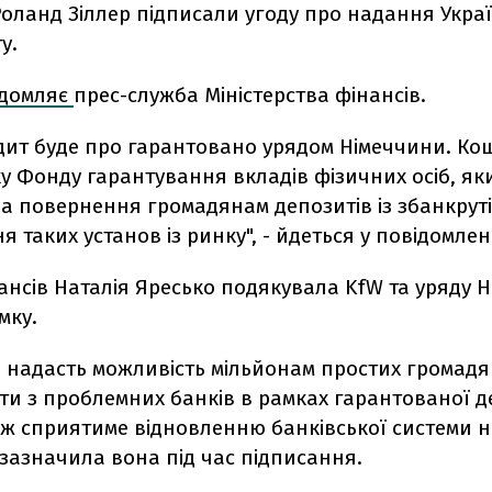
оланд Зіллер підписали угоду про надання Украї
у.
ідомляє
прес-служба Міністерства фінансів.
дит буде про гарантовано урядом Німеччини. Кош
у Фонду гарантування вкладів фізичних осіб, як
за повернення громадянам депозитів із збанкрут
я таких установ із ринку", - йдеться у повідомлен
ансів Наталія Яресько подякувала KfW та уряду 
мку.
а надасть можливість мільйонам простих громад
ити з проблемних банків в рамках гарантованої 
кож сприятиме відновленню банківської системи 
 зазначила вона під час підписання.