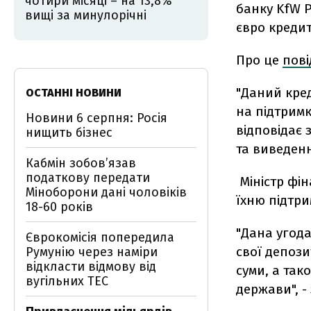
чотири місяці – на 13,8%
банку KfW Р
вищі за минулорічні
євро кредит
Про це
пов
"Даний кре
ОСТАННІ НОВИНИ
на підтримк
Новини 6 серпня: Росія
відповідає 
нищить бізнес
та виведенн
Кабмін зобовʼязав
податкову передати
Міністр фін
Міноборони дані чоловіків
їхню підтри
18-60 років
"Дана угод
Єврокомісія попередила
свої депоз
Румунію через наміри
відкласти відмову від
суми, а та
вугільних ТЕС
держави", -