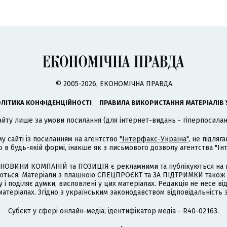
© 2005-2026, ЕКОНОМІЧНА ПРАВДА
ЛІТИКА КОНФІДЕНЦІЙНОСТІ
ПРАВИЛА ВИКОРИСТАННЯ МАТЕРІАЛІВ 
айту лише за умови посилання (для інтернет-видань - гіперпосиланн
му сайті із посиланням на агентство
"Інтерфакс-Україна"
, не підля
 будь-якій формі, інакше як з письмового дозволу агентства "Ін
НОВИНИ КОМПАНІЙ та ПОЗИЦІЯ є рекламними та публікуються на п
туються. Матеріали з плашкою СПЕЦПРОЄКТ та ЗА ПІДТРИМКИ також
 і поділяє думки, висловлені у цих матеріалах. Редакція не несе ві
атеріалах. Згідно з українським законодавством відповідальність 
Cубєкт у сфері онлайн-медіа; ідентифікатор медіа - R40-02163.