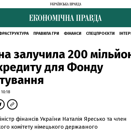
ФРАСТРУКТУРА
ПРАВИЛА ГРИ
ФІНАНСИ
СПЕЦПРОЄКТИ
ІНТЕР
на залучила 200 мільйо
кредиту для Фонду
тування
 10:18
іністр фінансів України Наталія Яресько та член
кого комітету німецького державного