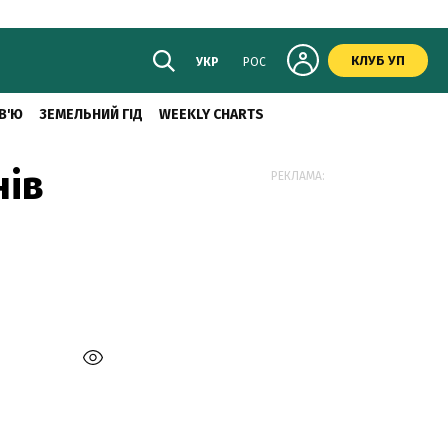
КЛУБ УП
УКР
РОС
В'Ю
ЗЕМЕЛЬНИЙ ГІД
WEEKLY CHARTS
нів
РЕКЛАМА: