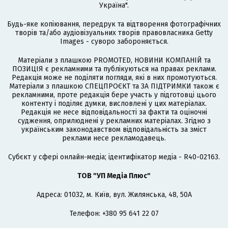
Україна".
Будь-яке копіювання, передрук та відтворення фотографічних
творів та/або аудіовізуальних творів правовласника Getty
Images - суворо забороняється.
Матеріали з плашкою PROMOTED, НОВИНИ КОМПАНІЙ та
ПОЗИЦІЯ є рекламними та публікуються на правах реклами.
Редакція може не поділяти погляди, які в них промотуються.
Матеріали з плашкою СПЕЦПРОЄКТ та ЗА ПІДТРИМКИ також є
рекламними, проте редакція бере участь у підготовці цього
контенту і поділяє думки, висловлені у цих матеріалах.
Редакція не несе відповідальності за факти та оціночні
судження, оприлюднені у рекламних матеріалах. Згідно з
українським законодавством відповідальність за зміст
реклами несе рекламодавець.
Cубєкт у сфері онлайн-медіа; ідентифікатор медіа - R40-02163.
ТОВ "УП Медіа Плюс"
Адреса: 01032, м. Київ, вул. Жилянська, 48, 50А
Телефон: +380 95 641 22 07